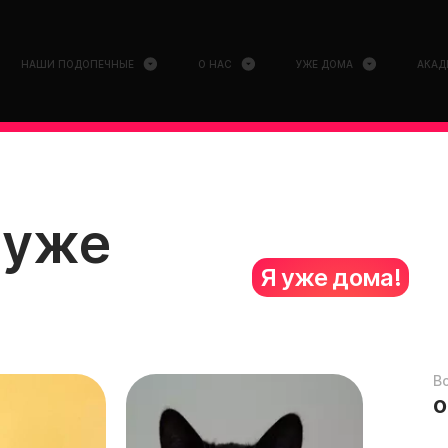
НАШИ ПОДОПЕЧНЫЕ
О НАС
УЖЕ ДОМА
АКАД
 уже
Я уже дома!
В
о