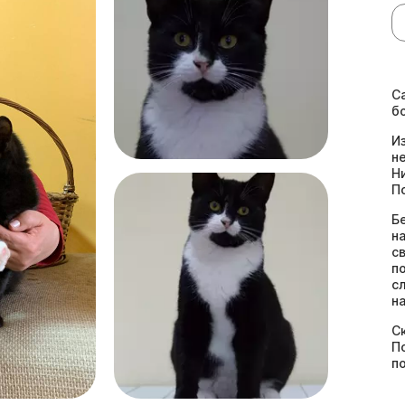
С
б
И
н
Н
П
Б
н
с
п
с
н
С
П
п