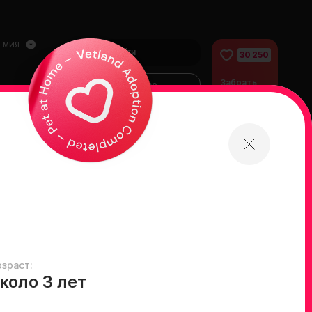
ЕМИЯ
Войти
30 250
Забрать
Финансово
питомца
помочь
питомцам
домой
озраст:
коло 3 лет