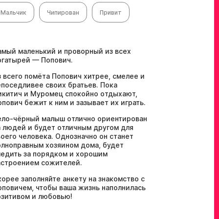
Мальчик
Чипирован
Привит
амый маленький и проворный из всех
огатырей — Попович.
з всего помёта Попович хитрее, смелее и
епоседливее своих братьев. Пока
икитич и Муромец спокойно отдыхают,
опович бежит к ним и зазывает их играть.
ело-чёрный малыш отлично ориентирован
а людей и будет отличным другом для
воего человека. Однозначно он станет
олноправным хозяином дома, будет
ледить за порядком и хорошим
астроением сожителей.
корее заполняйте анкету на знакомство с
оповичем, чтобы ваша жизнь наполнилась
озитивом и любовью!