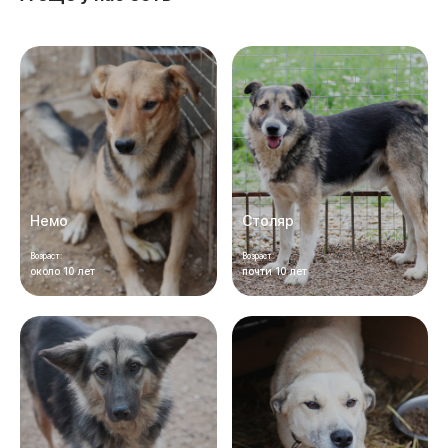
Немо
Столяр
Возраст:
Возраст:
около 10 лет
почти 10 лет