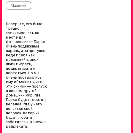
Мальчик
Поверьте, его было
трудно
зафиксировать на
месте для
фотосессии — Парье
очень подвижный
парень, и на прогулке
ведет себя как
маленький щенок:
любит играть,
подпрыгивать и
вертеться. Но мы
очень постарались
ему объяснить, что
эти снимки — пропуск
в совсем другой,
домашний мир, где
Парье будет гораздо
веселее, где у него
появится свой
человек, который
будет любить,
заботится и, конечно,
развлекать.