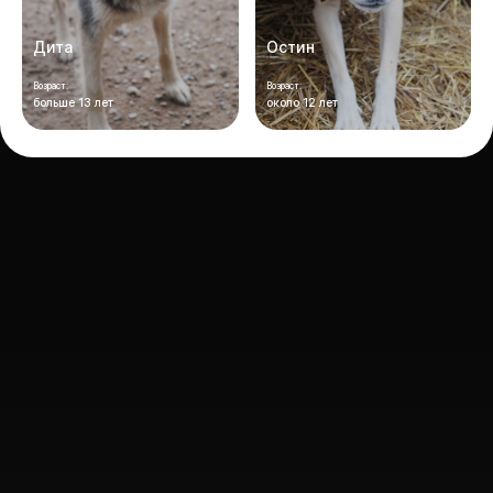
Дита
Остин
Возраст:
Возраст:
больше 13 лет
около 12 лет