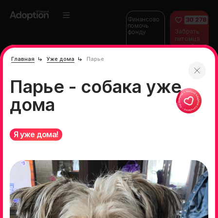
Финансово
30 278
помочь
Забрать
фонду
питомца
домой
Главная
Уже дома
Парье
Парье - собака уже
дома
Я уже дома!