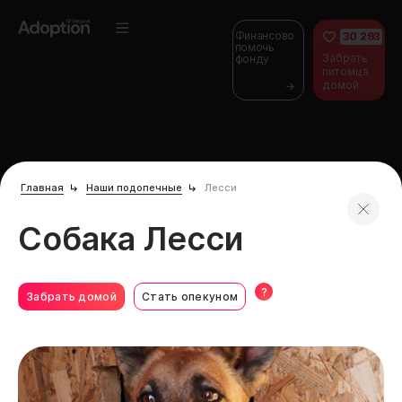
Финансово
30 293
помочь
Забрать
фонду
питомца
домой
Главная
Наши подопечные
Лесси
Собака Лесси
?
Забрать домой
Стать опекуном