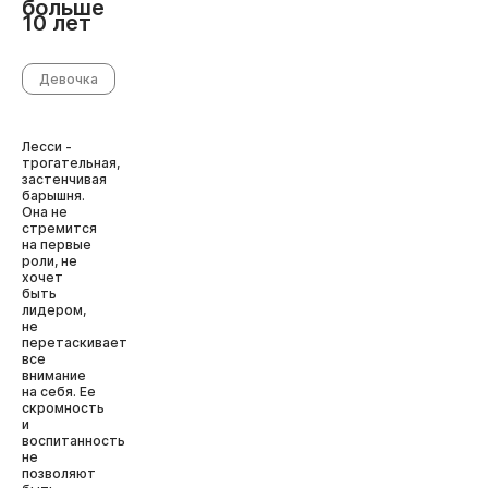
больше
10 лет
Девочка
Лесси -
трогательная,
застенчивая
барышня.
Она не
стремится
на первые
роли, не
хочет
быть
лидером,
не
перетаскивает
все
внимание
на себя. Ее
скромность
и
воспитанность
не
позволяют