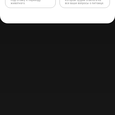
подготовку к переезду
котором будем отвечать на
животного.
все ваши вопросы о питомце.