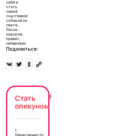
себя и
стать
самой
счастливой
собакой на
свете.
Лесси -
задоров,
привит,
чипирован
Поделиться:
Стать
опекуном
1.
Периодичность