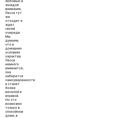
любовью и
жаждой
внимания,
Лесси тут
же
отходит и
ждет
своей
очереди.
Мы
думаем,
что в
домашних
условиях
характер
Лесси
немного
изменится,
она
наберется
самоуверенности
и станет
более
веселой и
игривой.
Но это
возможно
только в
спокойном
доме, в