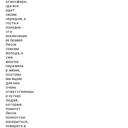
атмосфере,
где все
идет
своим
чередом, а
гости и
поездки -
это
исключение
из правил.
Лесси
совсем
молода, а
уже
многое
пережила
в жизни,
поэтому
мы ищем
для нее
очень
ответственных
и чутких
людей,
которые
помогут
Лесси
полностью
раскрыться,
поверить в