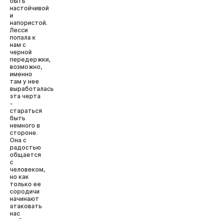
быть
настойчивой
и
напористой.
Лесси
попала к
нам с
черной
передержки,
возможно,
именно
там у нее
выработалась
эта черта
-
стараться
быть
немного в
стороне.
Она с
радостью
общается
с
человеком,
но как
только ее
сородичи
начинают
атаковать
нас