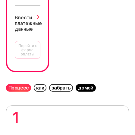
Ввести
платежные
данные
Перейти к
форме
оплаты
Процесс
как
забрать
домой
1