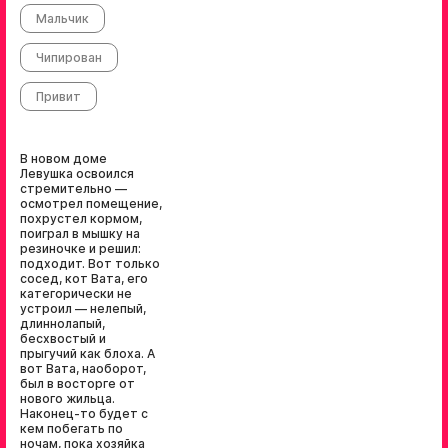
Мальчик
Чипирован
Привит
В новом доме
Левушка освоился
стремительно —
осмотрел помещение,
похрустел кормом,
поиграл в мышку на
резиночке и решил:
подходит. Вот только
сосед, кот Вата, его
категорически не
устроил — нелепый,
длиннолапый,
бесхвостый и
прыгучий как блоха. А
вот Вата, наоборот,
был в восторге от
нового жильца.
Наконец-то будет с
кем побегать по
ночам, пока хозяйка