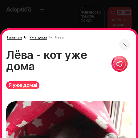
Финансово
30 256
помочь
Забрать
фонду
питомца
домой
Главная
Уже дома
Лёва
Лёва - кот уже
дома
Я уже дома!