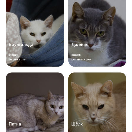
Брунгильда
Дженис
Возраст:
Возраст:
около 9 лет
больше 7 лет
Патна
Шёлк