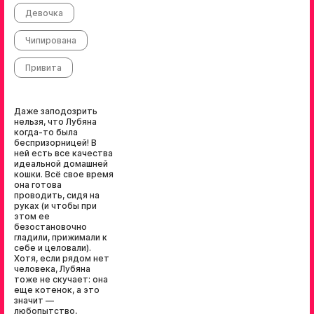
Девочка
Чипирована
Привита
Даже заподозрить
нельзя, что Лубяна
когда-то была
беспризорницей! В
ней есть все качества
идеальной домашней
кошки. Всё свое время
она готова
проводить, сидя на
руках (и чтобы при
этом ее
безостановочно
гладили, прижимали к
себе и целовали).
Хотя, если рядом нет
человека, Лубяна
тоже не скучает: она
еще котенок, а это
значит —
любопытство,