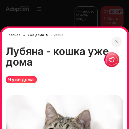
Финансово
30 247
помочь
Забрать
фонду
питомца
домой
Главная
Уже дома
Лубяна
Лубяна - кошка уже
дома
Я уже дома!