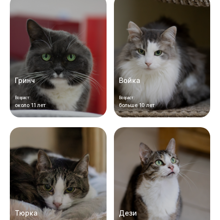
Гринч
Войка
Возраст:
Возраст:
около 11 лет
больше 10 лет
Тюрка
Дези