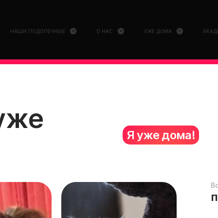
НАШИ ПОДОПЕЧНЫЕ
О НАС
УЖЕ ДОМА
АКАД
 уже
Я уже дома!
В
п