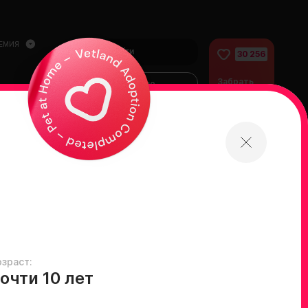
ЕМИЯ
Войти
30 256
Забрать
Финансово
питомца
помочь
питомцам
домой
озраст:
очти 10 лет