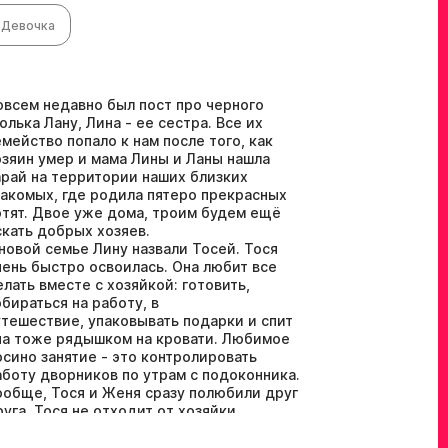
Девочка
овсем недавно был пост про черного
голька Лану, Лина - ее сестра. Все их
емейство попало к нам после того, как
озяин умер и мама Лины и Ланы нашла
арай на территории наших близких
накомых, где родила пятеро прекрасных
отят. Двое уже дома, троим будем ещё
скать добрых хозяев.
 новой семье Лину назвали Тосей. Тося
чень быстро освоилась. Она любит все
елать вместе с хозяйкой: готовить,
обираться на работу, в
утешествие, упаковывать подарки и спит
на тоже рядышком на кровати. Любимое
осино занятие - это контролировать
аботу дворников по утрам с подоконника.
ообще, Тося и Женя сразу полюбили друг
руга, Тося не отходит от хозяйки,
стречает ее с работы, может даже
ожертвовать сном, чтобы побыть рядом, а