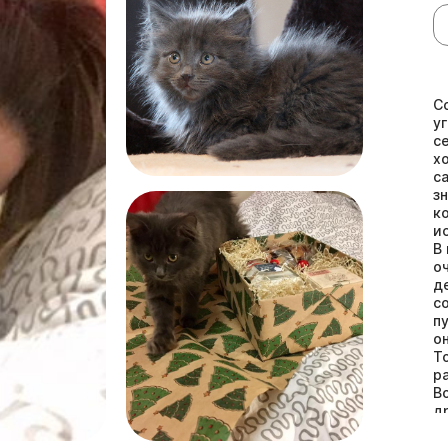
С
у
с
х
с
з
к
и
В
о
д
с
п
о
Т
р
В
д
в
п