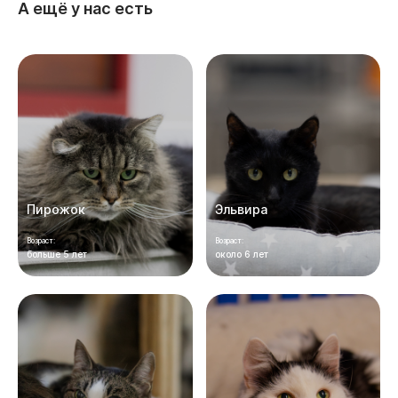
А ещё у нас есть
Пирожок
Эльвира
Возраст:
Возраст:
больше 5 лет
около 6 лет