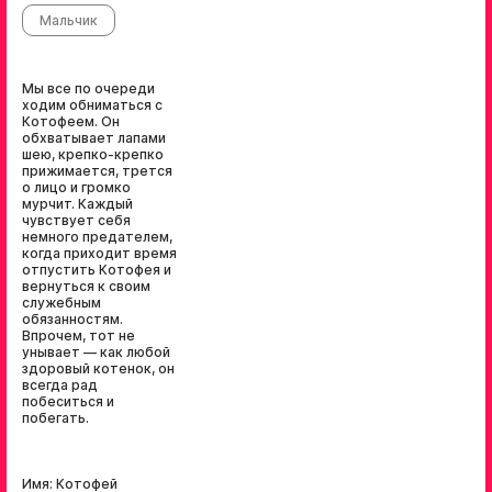
Мальчик
Мы все по очереди
ходим обниматься с
Котофеем. Он
обхватывает лапами
шею, крепко-крепко
прижимается, трется
о лицо и громко
мурчит. Каждый
чувствует себя
немного предателем,
когда приходит время
отпустить Котофея и
вернуться к своим
служебным
обязанностям.
Впрочем, тот не
унывает — как любой
здоровый котенок, он
всегда рад
побеситься и
побегать.
Имя: Котофей