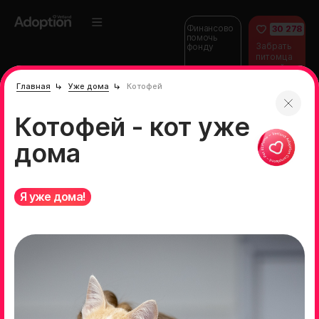
Финансово
30 278
помочь
Забрать
фонду
питомца
домой
Главная
Уже дома
Котофей
Котофей - кот уже
дома
Я уже дома!