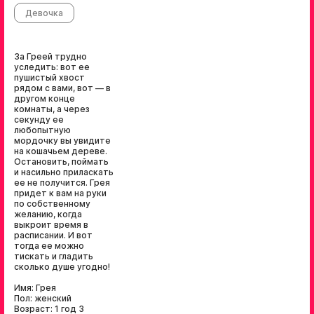
Девочка
За Греей трудно
уследить: вот ее
пушистый хвост
рядом с вами, вот — в
другом конце
комнаты, а через
секунду ее
любопытную
мордочку вы увидите
на кошачьем дереве.
Остановить, поймать
и насильно приласкать
ее не получится. Грея
придет к вам на руки
по собственному
желанию, когда
выкроит время в
расписании. И вот
тогда ее можно
тискать и гладить
сколько душе угодно!
⠀
Имя: Грея
Пол: женский
Возраст: 1 год 3