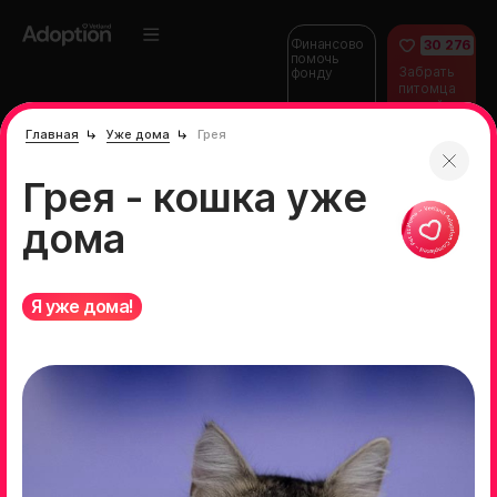
Финансово
30 276
помочь
Забрать
фонду
питомца
домой
Главная
Уже дома
Грея
Грея - кошка уже
дома
Я уже дома!