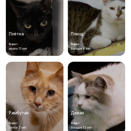
Плётка
Плющ
Возраст:
Возраст:
около 11 лет
больше 8 лет
Рамбутан
Диван
Возраст:
Возраст:
почти 7 лет
больше 13 лет