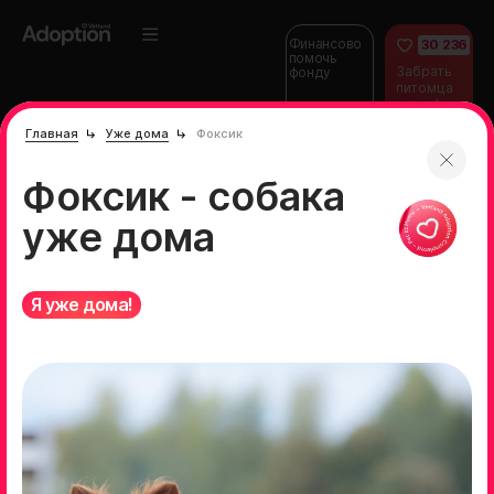
Финансово
30 236
помочь
Забрать
фонду
питомца
домой
Главная
Уже дома
Фоксик
Фоксик - собака
уже дома
Я уже дома!