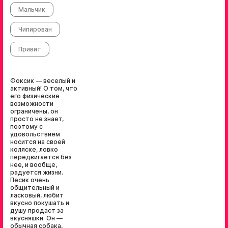
Мальчик
Чипирован
Привит
Фоксик — веселый и
активный! О том, что
его физические
возможности
ограничены, он
просто не знает,
поэтому с
удовольствием
носится на своей
коляске, ловко
передвигается без
нее, и вообще,
радуется жизни.
Песик очень
общительный и
ласковый, любит
вкусно покушать и
душу продаст за
вкусняшки. Он —
обычная собака,