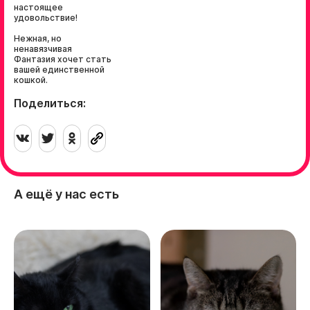
настоящее
удовольствие!
Нежная, но
ненавязчивая
Фантазия хочет стать
вашей единственной
кошкой.
Поделиться:
А ещё у нас есть