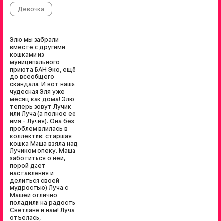
Девочка
Элю мы забрали
вместе с другими
кошками из
муниципального
приюта БАН Эко, ещё
до всеобщего
скандала. И вот наша
чудесная Эля уже
месяц как дома! Элю
теперь зовут Лучик
или Луча (а полное ее
имя - Лучия). Она без
проблем влилась в
коллектив: старшая
кошка Маша взяла над
Лучиком опеку. Маша
заботиться о ней,
порой дает
наставления и
делиться своей
мудростью) Луча с
Машей отлично
поладили на радость
Светлане и нам! Луча
отъелась,