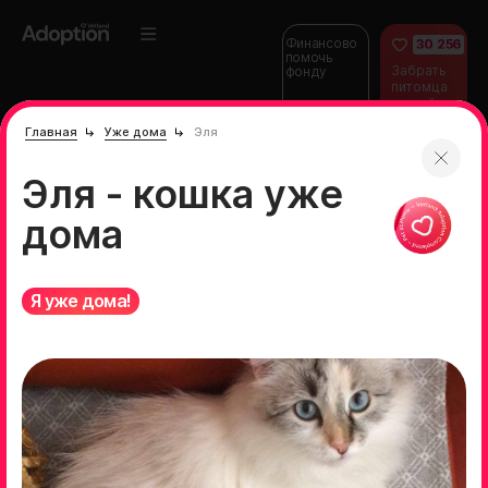
Финансово
30 256
помочь
Забрать
фонду
питомца
домой
Главная
Уже дома
Эля
Эля - кошка уже
дома
Я уже дома!