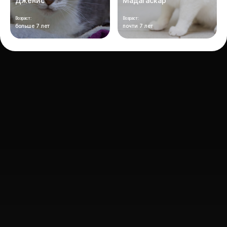
Дженис
Мадагаскар
Возраст:
Возраст:
больше 7 лет
почти 7 лет