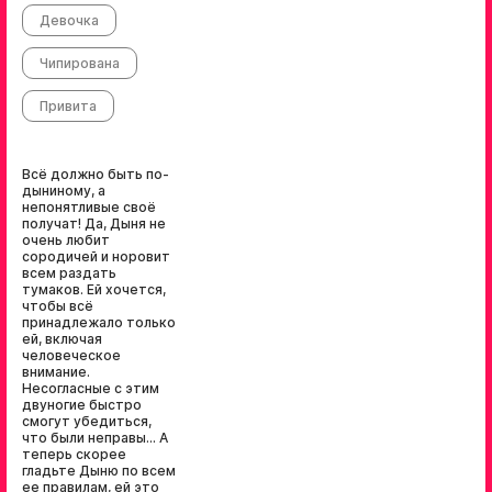
Девочка
Чипирована
Привита
Всё должно быть по-
дыниному, а
непонятливые своё
получат! Да, Дыня не
очень любит
сородичей и норовит
всем раздать
тумаков. Ей хочется,
чтобы всё
принадлежало только
ей, включая
человеческое
внимание.
Несогласные с этим
двуногие быстро
смогут убедиться,
что были неправы... А
теперь скорее
гладьте Дыню по всем
ее правилам, ей это