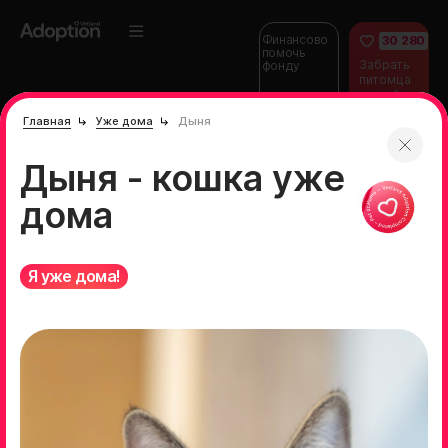
Финансово
30 280
помочь
Забрать
фонду
питомца
домой
Главная
Уже дома
Дыня
Дыня - кошка уже
дома
Я уже дома!