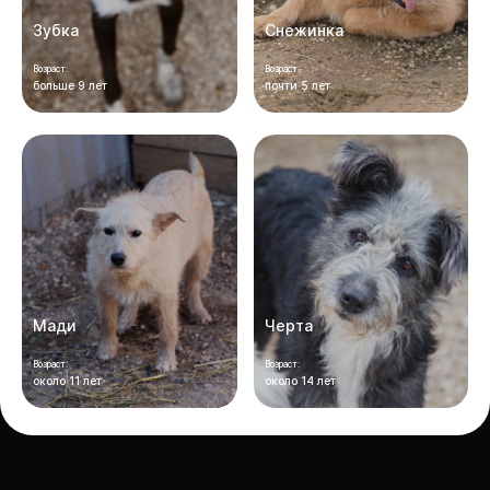
Зубка
Снежинка
Возраст:
Возраст:
больше 9 лет
почти 5 лет
Мади
Черта
Возраст:
Возраст:
около 11 лет
около 14 лет