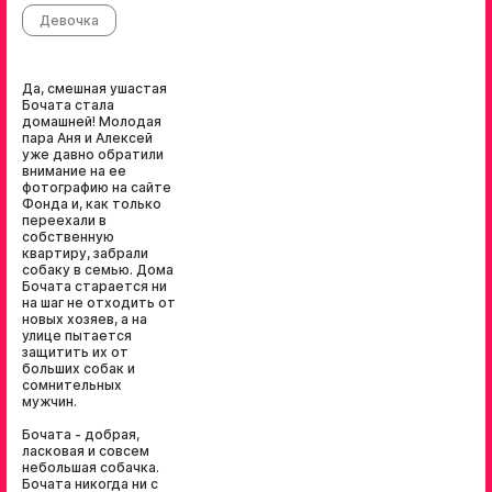
Девочка
Да, смешная ушастая
Бочата стала
домашней! Молодая
пара Аня и Алексей
уже давно обратили
внимание на ее
фотографию на сайте
Фонда и, как только
переехали в
собственную
квартиру, забрали
собаку в семью. Дома
Бочата старается ни
на шаг не отходить от
новых хозяев, а на
улице пытается
защитить их от
больших собак и
сомнительных
мужчин.
Бочата - добрая,
ласковая и совсем
небольшая собачка.
Бочата никогда ни с