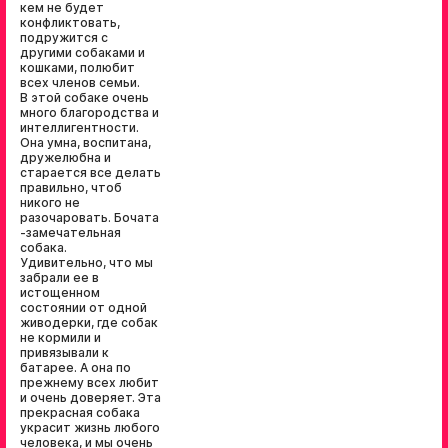
кем не будет
конфликтовать,
подружится с
другими собаками и
кошками, полюбит
всех членов семьи.
В этой собаке очень
много благородства и
интеллигентности.
Она умна, воспитана,
дружелюбна и
старается все делать
правильно, чтоб
никого не
разочаровать. Бочата
-замечательная
собака.
Удивительно, что мы
забрали ее в
истощенном
состоянии от одной
живодерки, где собак
не кормили и
привязывали к
батарее. А она по
прежнему всех любит
и очень доверяет. Эта
прекрасная собака
украсит жизнь любого
человека, и мы очень