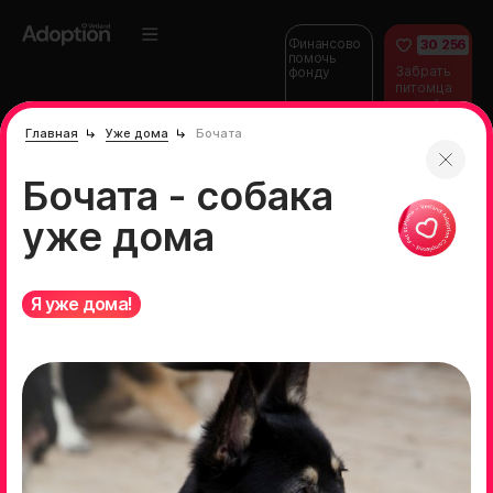
Финансово
30 256
помочь
Забрать
фонду
питомца
домой
Главная
Уже дома
Бочата
Бочата - собака
уже дома
Я уже дома!