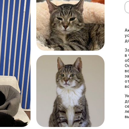
А
у
д
З
в
о
О
в
з
о
в
У
д
с
л
в
в
с