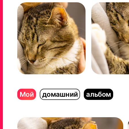
Мой
домашний
альбом