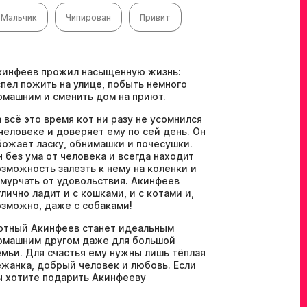
Мальчик
Чипирован
Привит
кинфеев прожил насыщенную жизнь:
спел пожить на улице, побыть немного
омашним и сменить дом на приют.
а всё это время кот ни разу не усомнился
 человеке и доверяет ему по сей день. Он
божает ласку, обнимашки и почесушки.
н без ума от человека и всегда находит
озможность залезть к нему на коленки и
амурчать от удовольствия. Акинфеев
тлично ладит и с кошками, и с котами и,
озможно, даже с собаками!
ютный Акинфеев станет идеальным
омашним другом даже для большой
емьи. Для счастья ему нужны лишь тёплая
ежанка, добрый человек и любовь. Если
ы хотите подарить Акинфееву
озможность провести жизнь в тепле и
покойствии — заполните анкету на