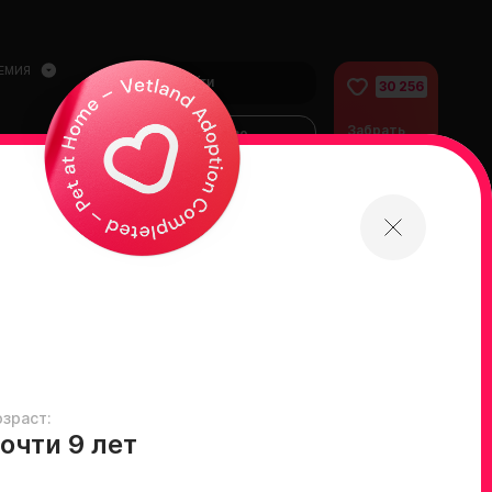
ЕМИЯ
Войти
30 256
Забрать
Финансово
питомца
помочь
питомцам
домой
озраст:
очти 9 лет