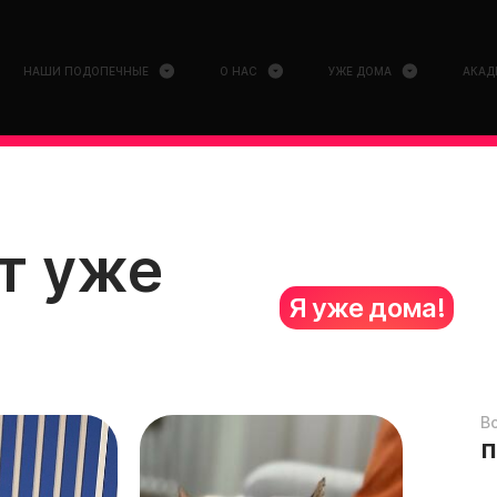
НАШИ ПОДОПЕЧНЫЕ
О НАС
УЖЕ ДОМА
АКАД
т уже
Я уже дома!
В
п