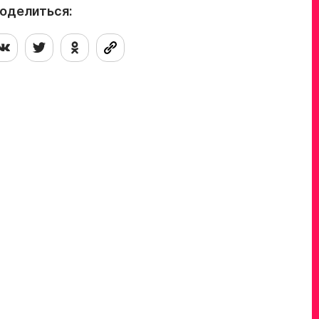
накомство
оделиться: