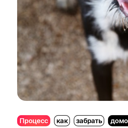
Процесс
как
забрать
домо