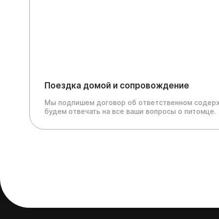
Поездка домой и сопровождение
Мы подпишем договор об ответственном содерж
будем отвечать на все ваши вопросы о питомце.