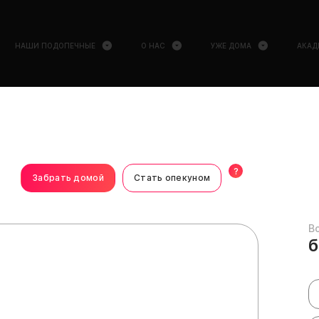
НАШИ ПОДОПЕЧНЫЕ
О НАС
УЖЕ ДОМА
АКАД
?
Забрать домой
Стать опекуном
В
б