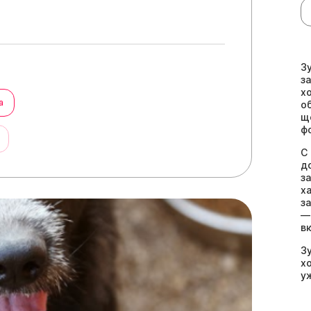
З
з
х
а
о
щ
ф
ы
С
д
з
х
з
—
в
З
х
у
е
с