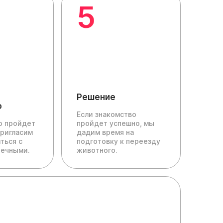
5
Решение
о
Если знакомство
ю пройдет
пройдет успешно, мы
пригласим
дадим время на
ться с
подготовку к переезду
печными.
животного.