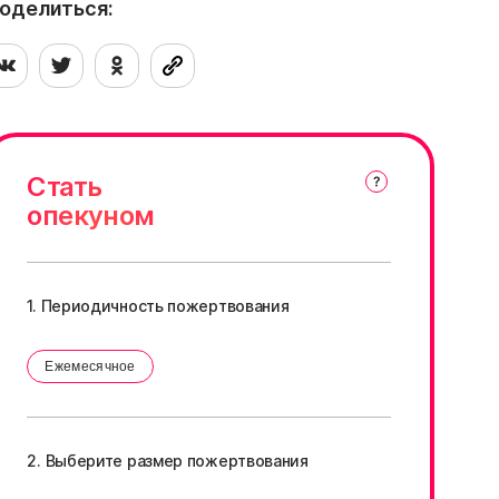
ы готовы произнести эти заветные слова,
оделиться:
аполните анкету на знакомство!
Стать
опекуном
1. Периодичность пожертвования
Ежемесячное
2. Выберите размер пожертвования