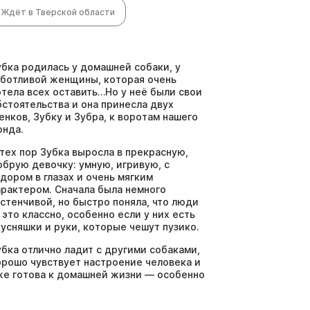
Ждёт в Тверской области
убка родилась у домашней собаки, у
аботливой женщины, которая очень
отела всех оставить…Но у неё были свои
бстоятельства и она принесла двух
енков, Зубку и Зубра, к воротам нашего
онда.
 тех пор Зубка выросла в прекрасную,
обрую девочку: умную, игривую, с
адором в глазах и очень мягким
арактером. Сначала была немного
астенчивой, но быстро поняла, что люди
 это классно, особенно если у них есть
кусняшки и руки, которые чешут пузико.
убка отлично ладит с другими собаками,
орошо чувствует настроение человека и
же готова к домашней жизни — особенно
сли там есть уютный диван и кто-то, кто
кажет:«Ты теперь дома, малышка». Если