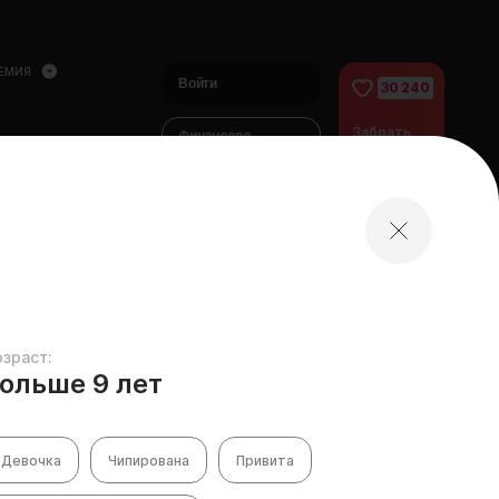
ЕМИЯ
Войти
30 240
Забрать
Финансово
питомца
помочь
питомцам
домой
озраст:
ольше 9 лет
Девочка
Чипирована
Привита