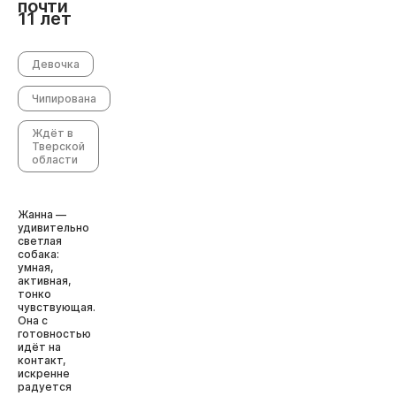
почти
11 лет
Девочка
Чипирована
Ждёт в
Тверской
области
Жанна —
удивительно
светлая
собака:
умная,
активная,
тонко
чувствующая.
Она с
готовностью
идёт на
контакт,
искренне
радуется