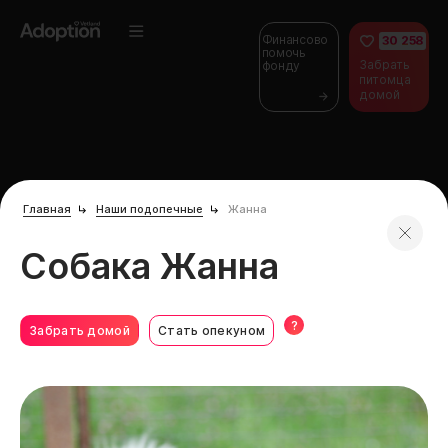
Финансово
30 258
помочь
Забрать
фонду
питомца
домой
Главная
Наши подопечные
Жанна
Собака Жанна
?
Забрать домой
Стать опекуном