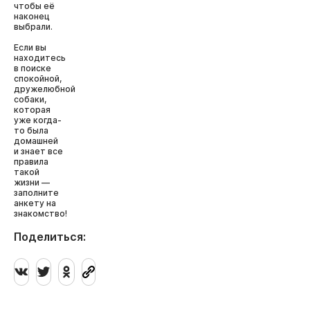
чтобы её
наконец
выбрали.
Если вы
находитесь
в поиске
спокойной,
дружелюбной
собаки,
которая
уже когда-
то была
домашней
и знает все
правила
такой
жизни —
заполните
анкету на
знакомство!
Поделиться: