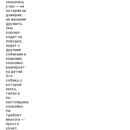
оказалась
у нас — не
потеряв ни
доверия,
ни желания
дружить.
Она
хорошо
ходит на
поводке,
ладит с
другими
собаками и
кошками,
спокойно
реагирует
на детей.
Это
собака, с
которой
легко,
тепло и
по-
настоящему
спокойно.
Не
требует
многого —
просто
хочет,