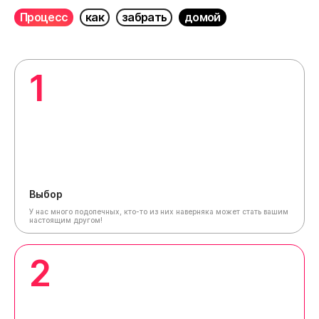
Процесс
как
забрать
домой
1
Выбор
У нас много подопечных, кто-то из них наверняка может стать вашим
настоящим другом!
2