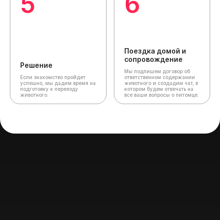
5
6
Поездка домой и
сопровождение
Решение
Мы подпишем договор об
Если знакомство пройдет
ответственном содержании
успешно, мы дадим время на
животного и создадим чат,
в
подготовку к переезду
котором будем отвечать на
животного.
все ваши вопросы о питомце.