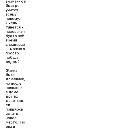
вниманию и
быстро
учится
всему
новому.
Очень
тянется к
человеку и
будто всё
время
спрашивает
— можно я
просто
побуду
рядом?
Жанна
была
домашней,
но после
появления
в доме
других
животных
ей
пришлось
искать
новое
место. Так
она и