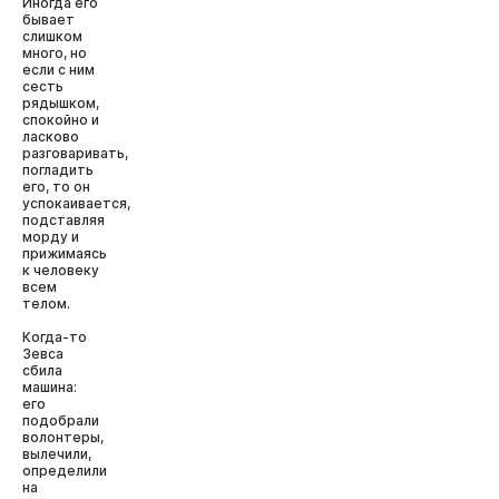
Иногда его
бывает
слишком
много, но
если с ним
сесть
рядышком,
спокойно и
ласково
разговаривать,
погладить
его, то он
успокаивается,
подставляя
морду и
прижимаясь
к человеку
всем
телом.
Когда-то
Зевса
сбила
машина:
его
подобрали
волонтеры,
вылечили,
определили
на