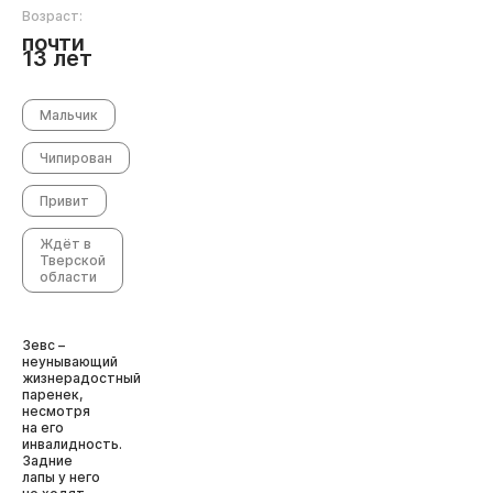
Возраст:
почти
13 лет
Мальчик
Чипирован
Привит
Ждёт в
Тверской
области
Зевс –
неунывающий
жизнерадостный
паренек,
несмотря
на его
инвалидность.
Задние
лапы у него