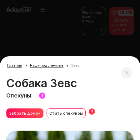
Финансово
30 275
помочь
Забрать
фонду
питомца
домой
Главная
Наши подопечные
Зевс
Собака Зевс
Опекуны:
Е
?
Забрать домой
Стать опекуном