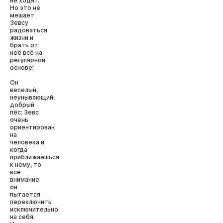
не ходят.
Но это не
мешает
Зевсу
радоваться
жизни и
брать от
неё всё на
регулярной
основе!
Он
веселый,
неунывающий,
добрый
пёс: Зевс
очень
ориентирован
на
человека и
когда
приближаешься
к нему, то
все
внимание
он
пытается
переключить
исключительно
на себя.