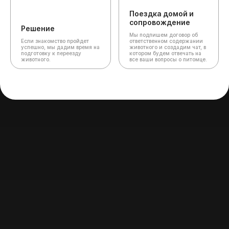
Поездка домой и
сопровождение
Решение
Мы подпишем договор об
Если знакомство пройдет
ответственном содержании
успешно, мы дадим время на
животного и создадим чат,
в
подготовку к переезду
котором будем отвечать на
животного.
все ваши вопросы о питомце.