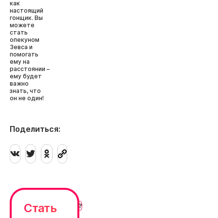
как
настоящий
гонщик. Вы
можете
стать
опекуном
Зевса и
помогать
ему на
расстоянии –
ему будет
важно
знать, что
он не один!
Поделиться:
Стать