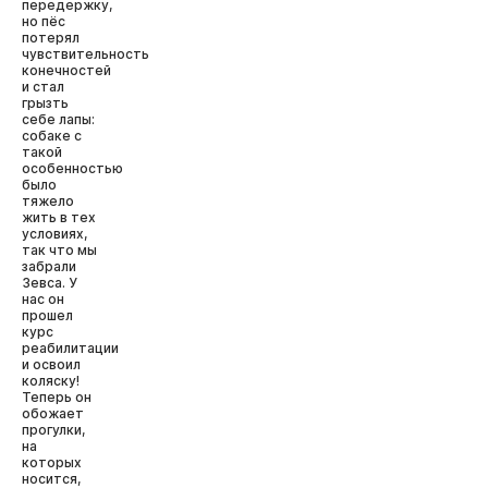
передержку,
но пёс
потерял
чувствительность
конечностей
и стал
грызть
себе лапы:
собаке с
такой
особенностью
было
тяжело
жить в тех
условиях,
так что мы
забрали
Зевса. У
нас он
прошел
курс
реабилитации
и освоил
коляску!
Теперь он
обожает
прогулки,
на
которых
носится,