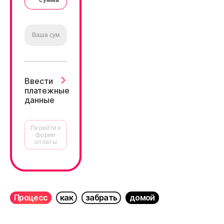
Ввести
платежные
данные
Перейти к
форме
оплаты
Процесс
как
забрать
домой