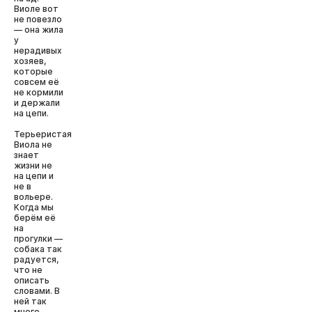
Виоле вот
не повезло
— она жила
у
нерадивых
хозяев,
которые
совсем её
не кормили
и держали
на цепи.
Терьеристая
Виола не
знает
жизни не
на цепи и
не в
вольере.
Когда мы
берём её
на
прогулки —
собака так
радуется,
что не
описать
словами. В
ней так
много