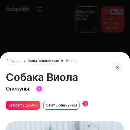
Финансово
30 215
помочь
Забрать
фонду
питомца
домой
Главная
Наши подопечные
Виола
Собака Виола
Опекуны:
А
?
Забрать домой
Стать опекуном