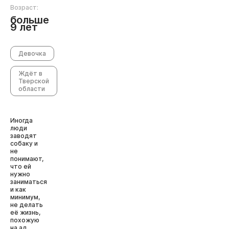
Возраст:
больше
9 лет
Девочка
Ждёт в
Тверской
области
Иногда
люди
заводят
собаку и
не
понимают,
что ей
нужно
заниматься
и как
минимум,
не делать
её жизнь,
похожую
на ад.