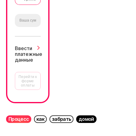
Ввести
платежные
данные
Перейти к
форме
оплаты
Процесс
как
забрать
домой