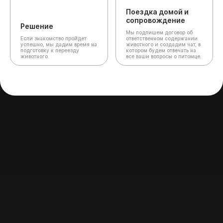
Поездка домой и
сопровождение
Решение
Мы подпишем договор об
Если знакомство пройдет
ответственном содержании
успешно, мы дадим время на
животного и создадим чат,
в
подготовку к переезду
котором будем отвечать на
животного.
все ваши вопросы о питомце.