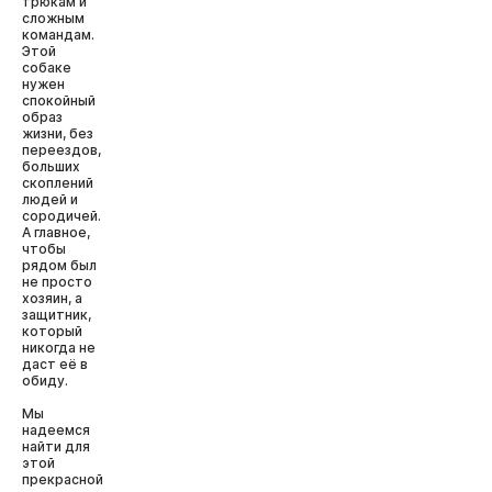
трюкам и
сложным
командам.
Этой
собаке
нужен
спокойный
образ
жизни, без
переездов,
больших
скоплений
людей и
сородичей.
А главное,
чтобы
рядом был
не просто
хозяин, а
защитник,
который
никогда не
даст её в
обиду.
Мы
надеемся
найти для
этой
прекрасной