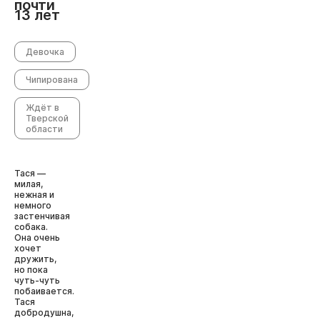
почти
13 лет
Девочка
Чипирована
Ждёт в
Тверской
области
Тася —
милая,
нежная и
немного
застенчивая
собака.
Она очень
хочет
дружить,
но пока
чуть-чуть
побаивается.
Тася
добродушна,