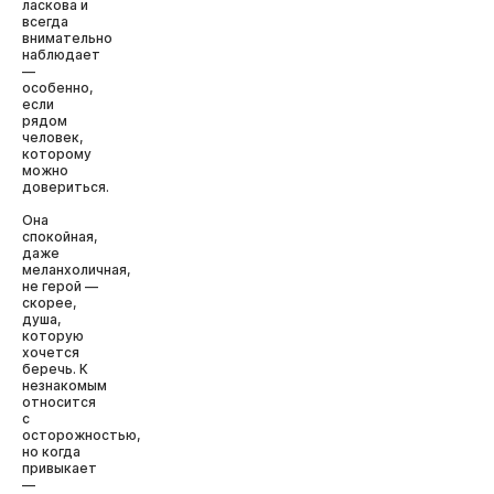
ласкова и
всегда
внимательно
наблюдает
—
особенно,
если
рядом
человек,
которому
можно
довериться.
Она
спокойная,
даже
меланхоличная,
не герой —
скорее,
душа,
которую
хочется
беречь. К
незнакомым
относится
с
осторожностью,
но когда
привыкает
—