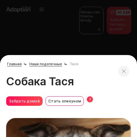
Финансово
30 248
помочь
Забрать
фонду
питомца
домой
Главная
Наши подопечные
Тася
Собака Тася
?
Забрать домой
Стать опекуном