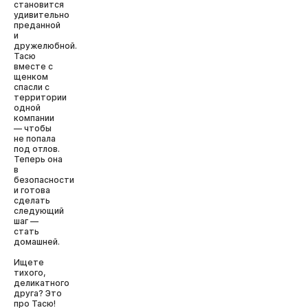
становится
удивительно
преданной
и
дружелюбной.
Тасю
вместе с
щенком
спасли с
территории
одной
компании
— чтобы
не попала
под отлов.
Теперь она
в
безопасности
и готова
сделать
следующий
шаг —
стать
домашней.
Ищете
тихого,
деликатного
друга? Это
про Тасю!