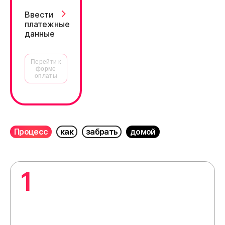
Ввести
платежные
данные
Перейти к
форме
оплаты
Процесс
как
забрать
домой
1