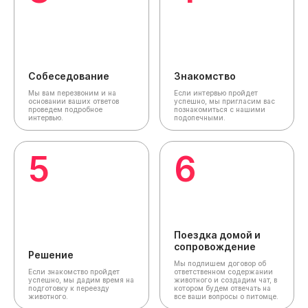
Собеседование
Знакомство
Мы вам перезвоним и на
Если интервью пройдет
основании ваших ответов
успешно, мы пригласим вас
проведем подробное
познакомиться с нашими
интервью.
подопечными.
5
6
Поездка домой и
сопровождение
Решение
Мы подпишем договор об
Если знакомство пройдет
ответственном содержании
успешно, мы дадим время на
животного и создадим чат,
в
подготовку к переезду
котором будем отвечать на
животного.
все ваши вопросы о питомце.