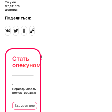
то уже
ждёт его
доверия.
Поделиться:
Стать
опекуном
1.
Периодичность
пожертвования
Ежемесячное