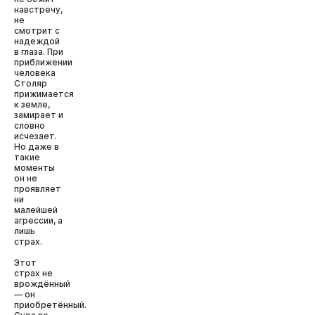
навстречу,
не
смотрит с
надеждой
в глаза. При
приближении
человека
Столяр
прижимается
к земле,
замирает и
словно
исчезает.
Но даже в
такие
моменты
он не
проявляет
ни
малейшей
агрессии, а
лишь
страх.
Этот
страх не
врождённый
— он
приобретённый.