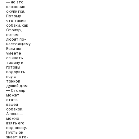
— но это
вложение
окупится.
Потому
что такие
собаки, как
Столяр,
потом
любят по-
настоящему.
Если вы
умеете
слышать
тишину и
готовы
подарить
псу с
тонкой
душой дом
— Столяр
может
стать
вашей
собакой.
А пока —
можно
взять его
под опеку.
Пусть он
знает: кто-