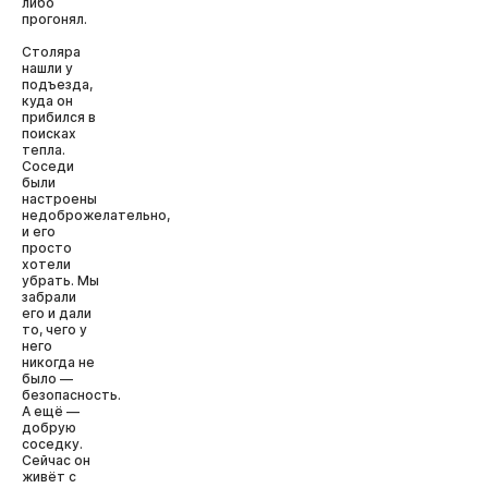
либо
прогонял.
Столяра
нашли у
подъезда,
куда он
прибился в
поисках
тепла.
Соседи
были
настроены
недоброжелательно,
и его
просто
хотели
убрать. Мы
забрали
его и дали
то, чего у
него
никогда не
было —
безопасность.
А ещё —
добрую
соседку.
Сейчас он
живёт с