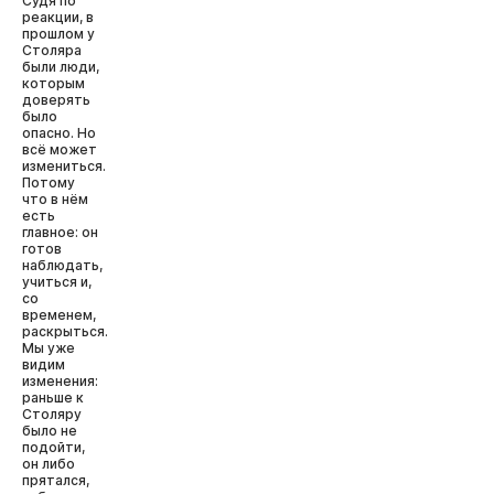
Судя по
реакции, в
прошлом у
Столяра
были люди,
которым
доверять
было
опасно. Но
всё может
измениться.
Потому
что в нём
есть
главное: он
готов
наблюдать,
учиться и,
со
временем,
раскрыться.
Мы уже
видим
изменения:
раньше к
Столяру
было не
подойти,
он либо
прятался,