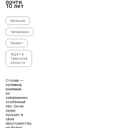
почти
10 лет
Мальчик
Чипирован
Привит
Ждёт в
Тверской
области
Столяр —
пугливый,
ранимый,
но
совершенно
особенный
пёс. Он не
сразу
пускает в
своё
пространство,
не бежит