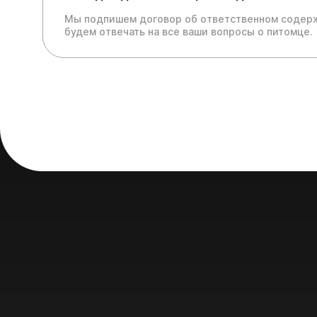
Мы подпишем договор об ответственном содерж
будем отвечать на все ваши вопросы о питомце.