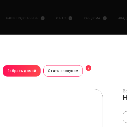
НАШИ ПОДОПЕЧНЫЕ
О НАС
УЖЕ ДОМА
АКАД
?
Забрать домой
Стать опекуном
В
Н