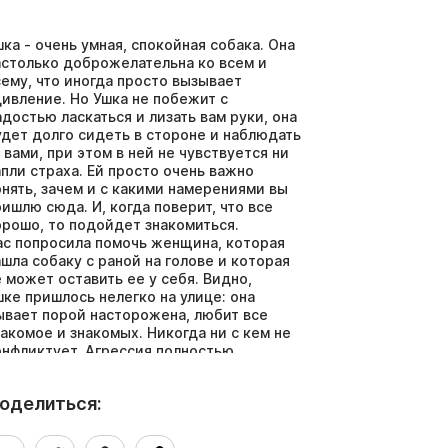
шка - очень умная, спокойная собака. Она
астолько доброжелательна ко всем и
сему, что иногда просто вызывает
дивление. Но Ушка не побежит с
адостью ласкаться и лизать вам руки, она
удет долго сидеть в стороне и наблюдать
а вами, при этом в ней не чувствуется ни
апли страха. Ей просто очень важно
онять, зачем и с какими намерениями вы
ришлю сюда. И, когда поверит, что все
орошо, то подойдет знакомиться.
ас попросила помочь женщина, которая
ашла собаку с раной на голове и которая
е может оставить ее у себя. Видно,
шке пришлось нелегко на улице: она
ывает порой насторожена, любит все
накомое и знакомых. Никогда ни с кем не
онфликтует. Агрессия полностью
тсутствует от этой доброй собаки.
шка идеальна для квартиры. Она очень
оделиться:
адеется стать кому-то нужной,
онравиться, стать любимой!
шка - привита, здорова, чипирована.