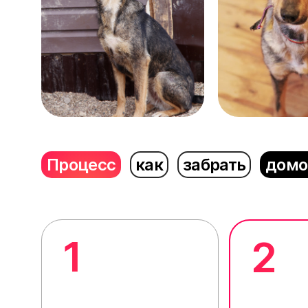
Процесс
как
забрать
домо
1
2