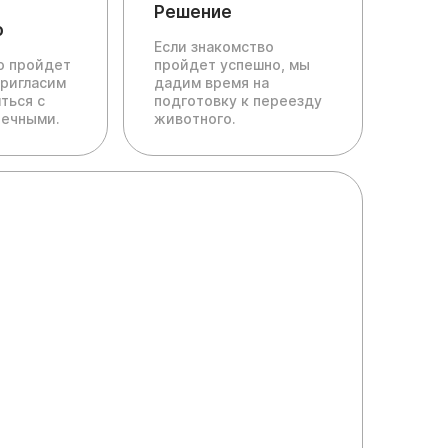
Решение
о
Если знакомство
ю пройдет
пройдет успешно, мы
пригласим
дадим время на
ться с
подготовку к переезду
печными.
животного.