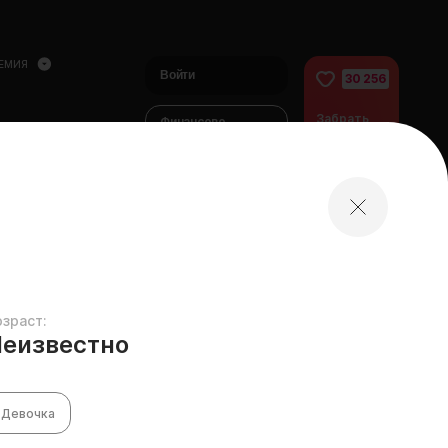
ЕМИЯ
Войти
30 256
Забрать
Финансово
питомца
помочь
питомцам
домой
озраст:
еизвестно
Девочка