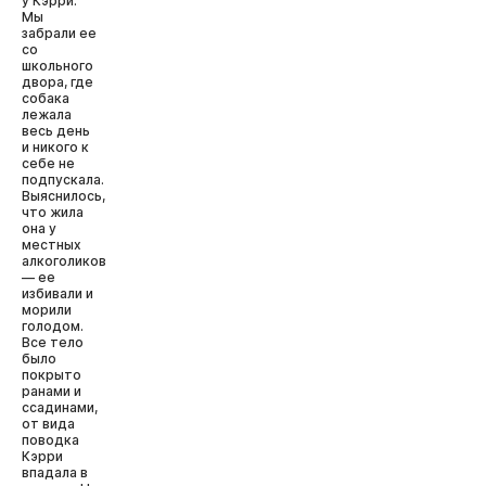
у Кэрри.
Мы
забрали ее
со
школьного
двора, где
собака
лежала
весь день
и никого к
себе не
подпускала.
Выяснилось,
что жила
она у
местных
алкоголиков
— ее
избивали и
морили
голодом.
Все тело
было
покрыто
ранами и
ссадинами,
от вида
поводка
Кэрри
впадала в