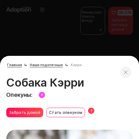
Финансово
30 278
помочь
Забрать
фонду
питомца
домой
Главная
Наши подопечные
Кэрри
Собака Кэрри
Опекуны:
И
?
Забрать домой
Стать опекуном