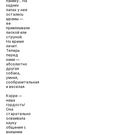
панику... На
задних
лапах у нее
остались
шрамы —
ее
привязывали
леской или
струной.
Но время
лечит.
Теперь
перед
нами —
абсолютно
другая
собака,
умная,
сообразительная
и веселая.
Кэрри —
наша
гордость!
Она
старательно
осваивала
науку
общения с
внешним