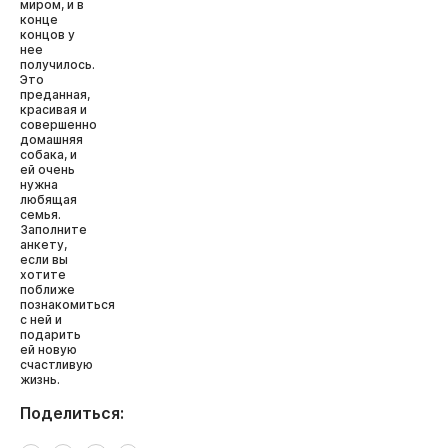
миром, и в
конце
концов у
нее
получилось.
Это
преданная,
красивая и
совершенно
домашняя
собака, и
ей очень
нужна
любящая
семья.
Заполните
анкету,
если вы
хотите
поближе
познакомиться
с ней и
подарить
ей новую
счастливую
жизнь.
Поделиться: