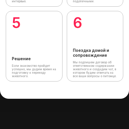
интервью.
подопечными.
5
6
Поездка домой и
сопровождение
Решение
Мы подпишем договор об
Если знакомство пройдет
ответственном содержании
успешно, мы дадим время на
животного и создадим чат,
в
подготовку к переезду
котором будем отвечать на
животного.
все ваши вопросы о питомце.