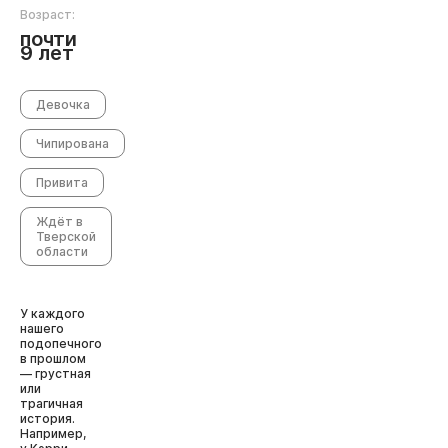
Возраст:
почти
9 лет
Девочка
Чипирована
Привита
Ждёт в
Тверской
области
У каждого
нашего
подопечного
в прошлом
— грустная
или
трагичная
история.
Например,