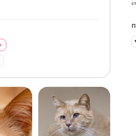
с
П
а
ы