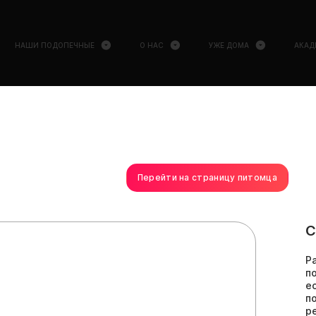
НАШИ ПОДОПЕЧНЫЕ
О НАС
УЖЕ ДОМА
АКАД
Перейти на страницу питомца
С
Р
п
е
п
р