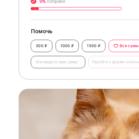
9%
собрано
Помочь
300 ₽
1000 ₽
1500 ₽
Вся сумм
Перейти к форме оплат