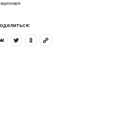
тационаре
оделиться: