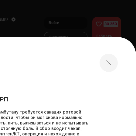
ЕМИЯ
Войти
30 250
Забрать
Финансово
питомца
помочь
питомцам
домой
РП
амбутану требуется санация ротовой
олости, чтобы он мог снова нормально
сть, пить, вылизываться и не испытывать
остоянную боль. В сбор входит чекап,
ентген/КТ, операция и нахождение в