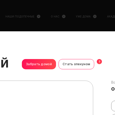
НАШИ ПОДОПЕЧНЫЕ
О НАС
УЖЕ ДОМА
АКАД
ый
?
Забрать домой
Стать опекуном
В
о