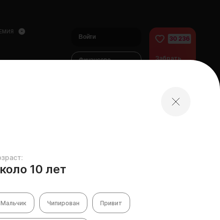
ЕМИЯ
Войти
30 236
Забрать
Финансово
питомца
помочь
питомцам
домой
озраст:
коло 10 лет
Мальчик
Чипирован
Привит