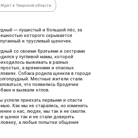
Ждёт в Тверской области
удный — пушистый и большой пёс, за
нешностью которого скрывается
апуганный и трусливый щеночек.
удный со своими братьями и сестрами
одился у пугливой мамы, которой
риходилось выживать в разных
епростых, а временами и опасных
словиях. Собака родила щенков в городе
олгопрудный. Местные жители стали
аловаться, что появились бродячие
обаки и вызвали отлов.
ы успели приехать первыми и спасти
емью. Как мы не старались, но изменить
нение о нас, людях, мы так и не смогли.
се щенки так и не стали доверять
еловеку, а любые попытки общения
ызывали только стресс, панику и желание
корее сбежать.Даже вкусняшки, добрые