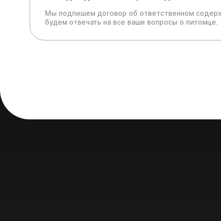
Мы подпишем договор об ответственном содерж
будем отвечать на все ваши вопросы о питомце.