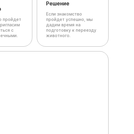
Решение
о
Если знакомство
ю пройдет
пройдет успешно, мы
пригласим
дадим время на
ться с
подготовку к переезду
печными.
животного.