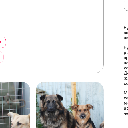
Н
в
н
а
Н
р
ы
п
н
у
Д
ж
с
М
с
м
В
ч
в
с