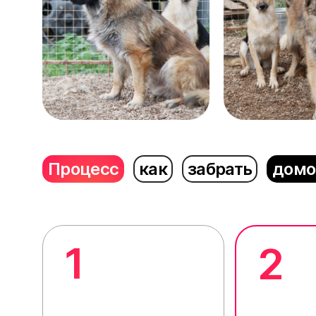
Процесс
как
забрать
домо
1
2