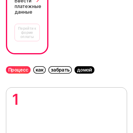
Ввести
платежные
данные
Перейти к
форме
оплаты
Процесс
как
забрать
домой
1