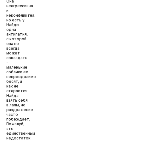
Она
неагрессивна
и
неконфликтна,
но есть у
Найды
одна
антипатия,
с которой
она не
всегда
может
совладать
-
маленькие
собачки ее
непреодолимо
бесят, и
как не
старается
Найда
взять себя
в лапы, но
раздражение
часто
побеждает.
Пожалуй,
это
единственный
недостаток