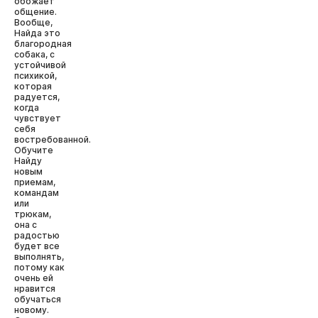
обожает
общение.
Вообще,
Найда это
благородная
собака, с
устойчивой
психикой,
которая
радуется,
когда
чувствует
себя
востребованной.
Обучите
Найду
новым
приемам,
командам
или
трюкам,
она с
радостью
будет все
выполнять,
потому как
очень ей
нравится
обучаться
новому.