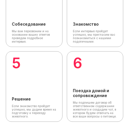
Собеседование
Знакомство
Мы вам перезвоним и на
Если интервью пройдет
основании ваших ответов
успешно, мы пригласим вас
проведем подробное
познакомиться с нашими
интервью.
подопечными.
5
6
Поездка домой и
сопровождение
Решение
Мы подпишем договор об
Если знакомство пройдет
ответственном содержании
успешно, мы дадим время на
животного и создадим чат,
в
подготовку к переезду
котором будем отвечать на
животного.
все ваши вопросы о питомце.