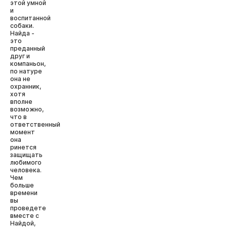
этой умной
и
воспитанной
собаки.
Найда -
это
преданный
друг и
компаньон,
по натуре
она не
охранник,
хотя
вполне
возможно,
что в
ответственный
момент
она
ринется
защищать
любимого
человека.
Чем
больше
времени
вы
проведете
вместе с
Найдой,