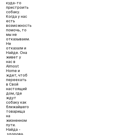
куда-то
пристроить
собаку.
Когда у нас
есть
возможность
помочь, то
мы не
отказываем.
Не
отказали и
Найде. Она
живет у
нас в
Almost
Home и
ждет, чтоб
переехать
в Свой
настоящий
дом, где
ждут
собаку как
ближайшего
товарища
на
жизненном
пути.
Найда -
здорова,