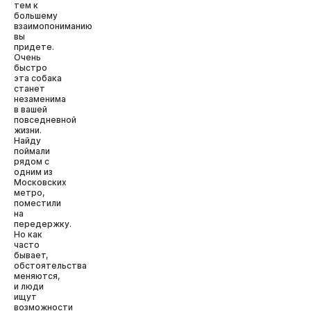
тем к
большему
взаимопониманию
вы
придете.
Очень
быстро
эта собака
станет
незаменима
в вашей
повседневной
жизни.
Найду
поймали
рядом с
одним из
Московских
метро,
поместили
на
передержку.
Но как
часто
бывает,
обстоятельства
меняются,
и люди
ищут
возможности