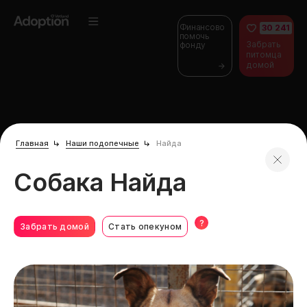
Финансово
30 241
помочь
Забрать
фонду
питомца
домой
Главная
Наши подопечные
Найда
Собака Найда
?
Забрать домой
Стать опекуном