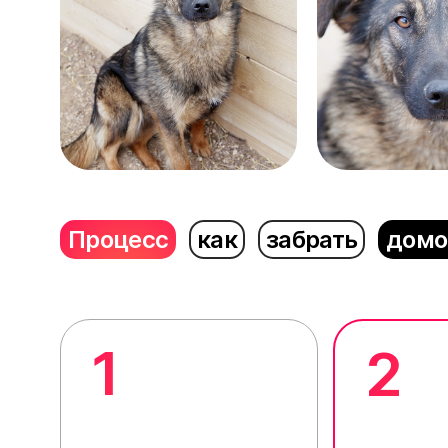
Процесс
как
забрать
домо
1
2