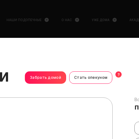
НАШИ ПОДОПЕЧНЫЕ
О НАС
УЖЕ ДОМА
АКАД
и
?
Забрать домой
Стать опекуном
В
п