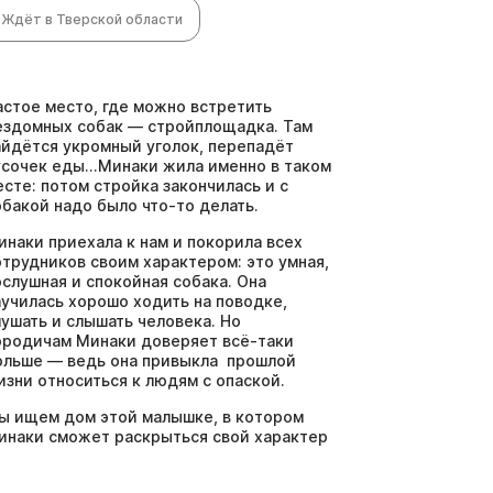
Ждёт в Тверской области
астое место, где можно встретить
ездомных собак — стройплощадка. Там
айдётся укромный уголок, перепадёт
усочек еды...Минаки жила именно в таком
есте: потом стройка закончилась и с
обакой надо было что-то делать.
инаки приехала к нам и покорила всех
отрудников своим характером: это умная,
ослушная и спокойная собака. Она
аучилась хорошо ходить на поводке,
лушать и слышать человека. Но
ородичам Минаки доверяет всё-таки
ольше — ведь она привыкла прошлой
изни относиться к людям с опаской.
ы ищем дом этой малышке, в котором
инаки сможет раскрыться свой характер
 влюбить в себя домашних своей
скренностью и робостью. Если кто-то из