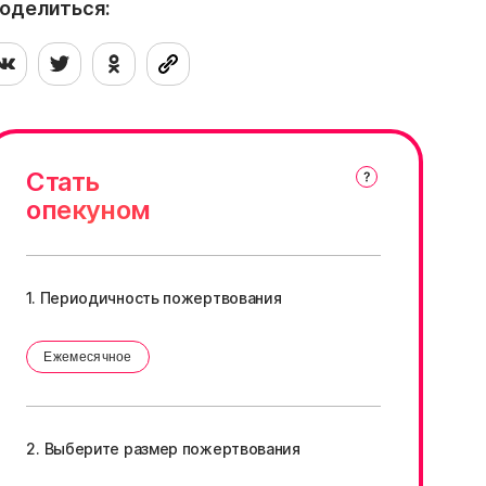
аших знакомых задумывался о собаке —
оделиться:
асскажите им про Минаки!
Стать
опекуном
1. Периодичность пожертвования
Ежемесячное
2. Выберите размер пожертвования