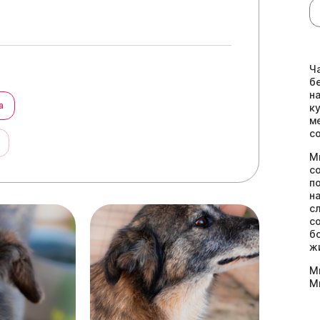
Ч
б
н
а
к
м
с
ы
М
с
п
н
с
с
б
ж
М
М
и
и