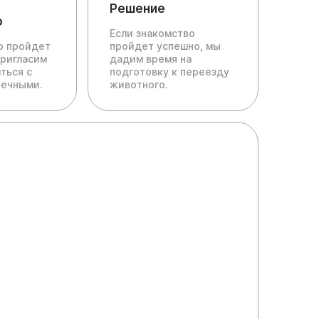
Решение
о
Если знакомство
ю пройдет
пройдет успешно, мы
пригласим
дадим время на
ться с
подготовку к переезду
печными.
животного.