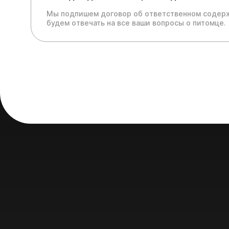
Мы подпишем договор об ответственном содерж
будем отвечать на все ваши вопросы о питомце.