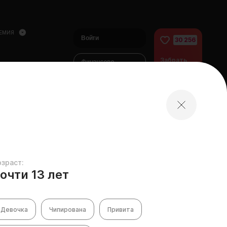
ЕМИЯ
Войти
30 256
Забрать
Финансово
питомца
помочь
питомцам
домой
озраст:
очти 13 лет
Девочка
Чипирована
Привита