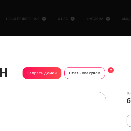
НАШИ ПОДОПЕЧНЫЕ
О НАС
УЖЕ ДОМА
АКАД
н
?
Забрать домой
Стать опекуном
В
б