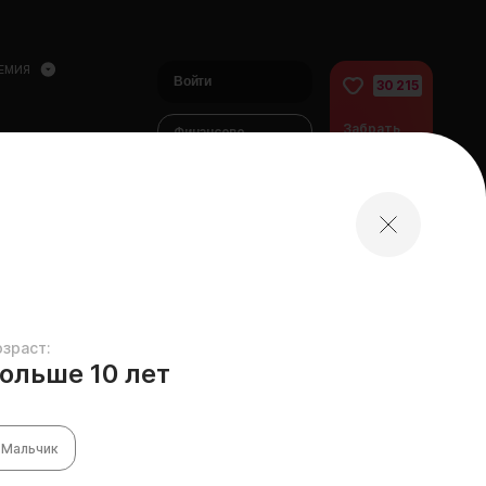
ЕМИЯ
Войти
30 215
Забрать
Финансово
питомца
помочь
питомцам
домой
озраст:
ольше 10 лет
Мальчик