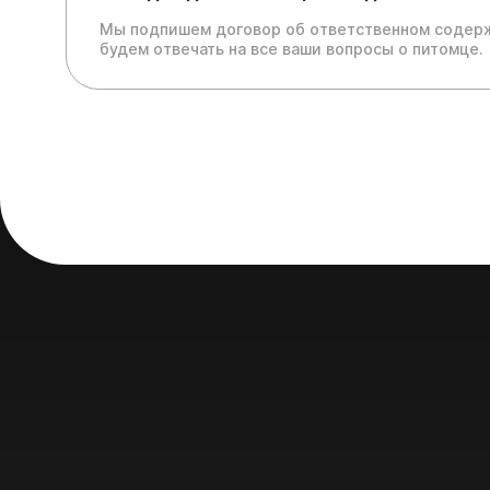
Мы подпишем договор об ответственном содерж
будем отвечать на все ваши вопросы о питомце.