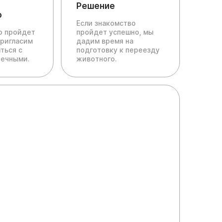
Решение
о
Если знакомство
ю пройдет
пройдет успешно, мы
пригласим
дадим время на
ться с
подготовку к переезду
печными.
животного.