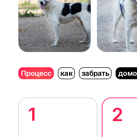
Процесс
как
забрать
домо
1
2