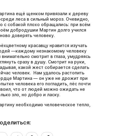
артина ещё щенком привязали к дереву
осреди леса в сильный мороз. Очевидно,
то c собакой плохо обращались: при всём
воём добродушии Мартин долго учился
аново доверять человеку.
рёхцветному красавцу нравится изучать
юдей —каждому незнакомому человеку
н внимательно смотрит в глаза, умудряясь
аглянуть сразу в душу. Смотрит на руки,
гадывая, какой жест собирается сделать
ейчас человек. Нам удалось растопить
ердце Мартина — он уже не дрожит при
опытке человека его погладить, пёс почти
своил, что от людей можно ожидать не
олько зло, но добро и ласку.
артину необходимо человеческое тепло,
тобы он поверил, что и в его жизни могут
астать счастливые дни общения с
юбящим другом и что он сможет стать
оделиться:
юбимым и нужным