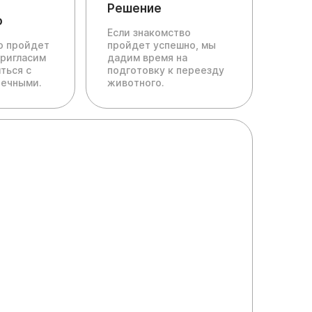
Решение
о
Если знакомство
ю пройдет
пройдет успешно, мы
пригласим
дадим время на
ться с
подготовку к переезду
печными.
животного.