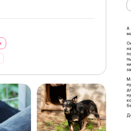
А
м
О
а
н
п
ы
п
н
з
М
н
д
н
к
б
Д
д
к
з