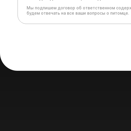
Мы подпишем договор об ответственном содерж
будем отвечать на все ваши вопросы о питомце.