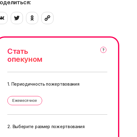
оделиться:
лавным и единственным человеком в её
изни
Стать
опекуном
1. Периодичность пожертвования
Ежемесячное
2. Выберите размер пожертвования