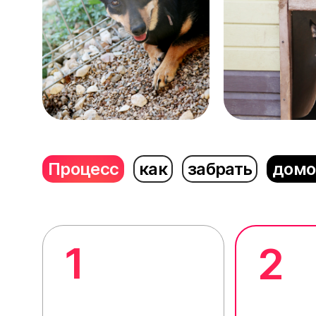
Процесс
как
забрать
домо
1
2