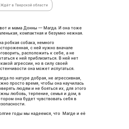
Ждёт в Тверской области
 вот и мама Донны — Магда. И она тоже
аленькая, компактная и безумно нежная.
на робкая собака, немного
астороженная, с ней нужно вначале
оговорить, расположить к себе, а не
ытаться к ней приблизиться. В ней нет
икакой агрессии, но в силу своей
астенчивости она может испугаться.
агда по натуре добрая, не агрессивная,
ужно просто время, чтобы она научилась
оверять людям и не бояться их, для этого
ужны любовь, терпение, семья и дом, в
отором она будет чувствовать себя в
езопасности.
олгие годы мы надеемся, что Магде и её
очке повезёт и они обретут семью, о
оторой мечтают. Заполните анкету на
накомство с Магдой, если готовы стать её