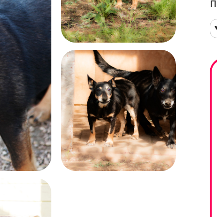
П
г
ж