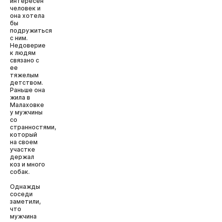
интересен
человек и
она хотела
бы
подружиться
с ним.
Недоверие
к людям
связано с
ее
тяжелым
детством.
Раньше она
жила в
Малаховке
у мужчины
со
странностями,
который
на своем
участке
держал
коз и много
собак.
Однажды
соседи
заметили,
что
мужчина