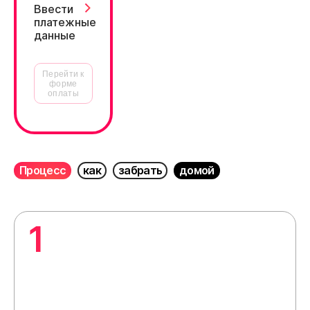
Ввести
платежные
данные
Перейти к
форме
оплаты
Процесс
как
забрать
домой
1