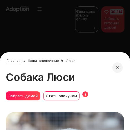
Финансово
30 314
помочь
Забрать
фонду
питомца
домой
Главная
Наши подопечные
Люси
Собака Люси
?
Забрать домой
Стать опекуном