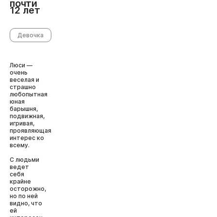
почти
12 лет
Девочка
Люси —
очень
веселая и
страшно
любопытная
юная
барышня,
подвижная,
игривая,
проявляющая
интерес ко
всему.
С людьми
ведет
себя
крайне
осторожно,
но по ней
видно, что
ей