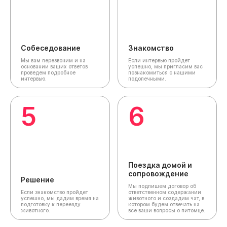
Собеседование
Знакомство
Мы вам перезвоним и на
Если интервью пройдет
основании ваших ответов
успешно, мы пригласим вас
проведем подробное
познакомиться с нашими
интервью.
подопечными.
5
6
Поездка домой и
сопровождение
Решение
Мы подпишем договор об
Если знакомство пройдет
ответственном содержании
успешно, мы дадим время на
животного и создадим чат,
в
подготовку к переезду
котором будем отвечать на
животного.
все ваши вопросы о питомце.