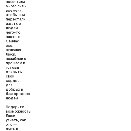
посвятили
много сил и
времени,
чтобы они
перестали
ждать о
людей
чего-то
плохого.
Сейчас
все,
включая
Люси,
позабыли о
прошлом и
готовы
открыть
свои
сердца
для
добрых и
благородных
людей.
Подарите
возможность
Люси
узнать, как
это —
жить в