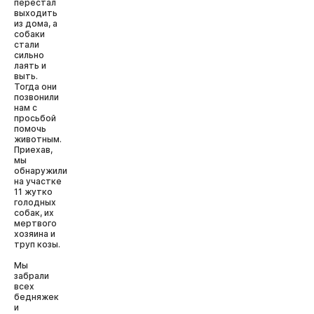
перестал
выходить
из дома, а
собаки
стали
сильно
лаять и
выть.
Тогда они
позвонили
нам с
просьбой
помочь
животным.
Приехав,
мы
обнаружили
на участке
11 жутко
голодных
собак, их
мертвого
хозяина и
труп козы.
Мы
забрали
всех
бедняжек
и