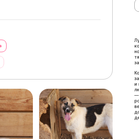
Л
к
а
н
т
ы
з
К
з
и
л
—
р
в
д
д
Л
с
о