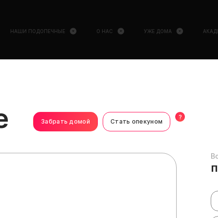
НАШИ ПОДОПЕЧНЫЕ
О НАС
УЖЕ ДОМА
АКАД
е
?
Забрать домой
Стать опекуном
В
п