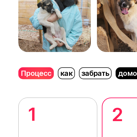
Процесс
как
забрать
домо
1
2