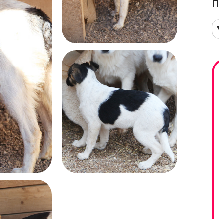
П
т
Е
и
н
е
б
и
б
п
Л