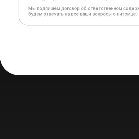
Мы подпишем договор об ответственном содерж
будем отвечать на все ваши вопросы о питомце.