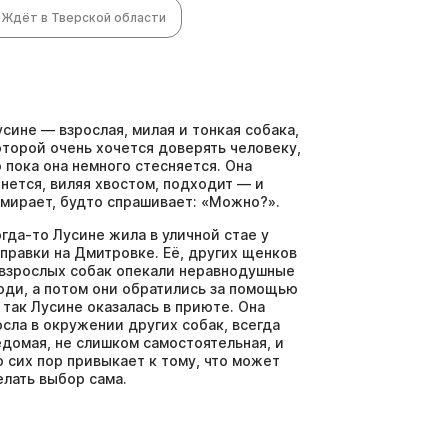
Ждёт в Тверской области
усине — взрослая, милая и тонкая собака,
оторой очень хочется доверять человеку,
о пока она немного стесняется. Она
янется, виляя хвостом, подходит — и
амирает, будто спрашивает: «Можно?».
огда-то Лусине жила в уличной стае у
аправки на Дмитровке. Её, других щенков
 взрослых собак опекали неравнодушные
юди, а потом они обратились за помощью
 так Лусине оказалась в приюте. Она
осла в окружении других собак, всегда
едомая, не слишком самостоятельная, и
о сих пор привыкает к тому, что может
елать выбор сама.
усине нужна поддержка, терпение и
покойная обстановка. Она очень
бучаема, отзывчива, у неё живой