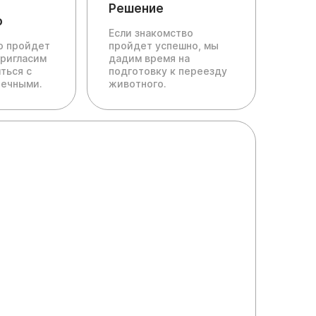
Решение
о
Если знакомство
ю пройдет
пройдет успешно, мы
пригласим
дадим время на
ться с
подготовку к переезду
печными.
животного.