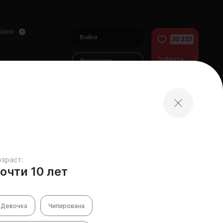
ЕМИЯ
Войти
30 237
Забрать
Финансово
питомца
помочь
питомцам
домой
озраст:
очти 10 лет
Девочка
Чипирована