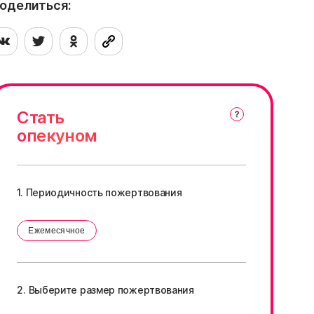
оделиться:
емперамент и хорошая чувствительность.
сли занятия будут добрыми и
нтересными, она быстро раскроется и
ачнёт доверять. Ей подойдёт дом, где
сть другая уверенная собака — так ей
удет проще адаптироваться. Если вы
щете умную, трепетную собаку с
ольшим сердцем и настоящим
отенциалом — приезжайте знакомиться.
Стать
усине ждёт.
опекуном
1. Периодичность пожертвования
Ежемесячное
2. Выберите размер пожертвования