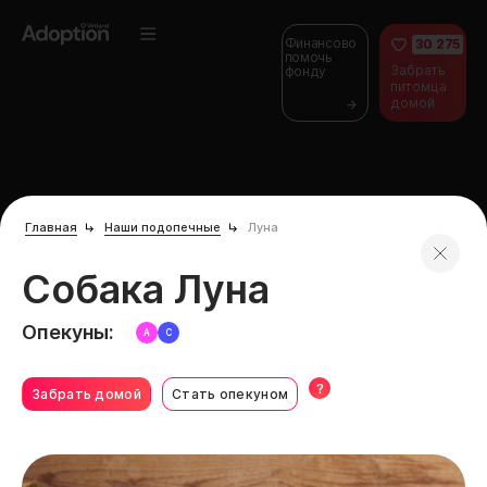
Финансово
30 275
помочь
Забрать
фонду
питомца
домой
Главная
Наши подопечные
Луна
Собака Луна
Опекуны:
А
С
?
Забрать домой
Стать опекуном