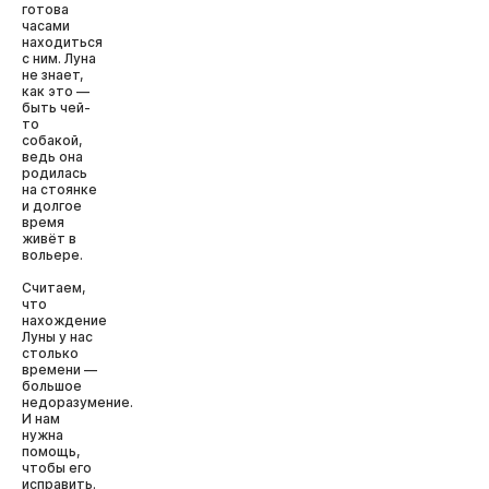
готова
часами
находиться
с ним. Луна
не знает,
как это —
быть чей-
то
собакой,
ведь она
родилась
на стоянке
и долгое
время
живёт в
вольере.
Считаем,
что
нахождение
Луны у нас
столько
времени —
большое
недоразумение.
И нам
нужна
помощь,
чтобы его
исправить.