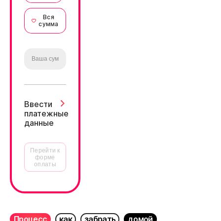
Вся
сумма
Ввести
платежные
данные
Перейти к
форме
оплаты
Процесс
как
забрать
домой