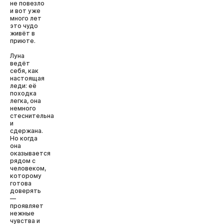
не повезло
и вот уже
много лет
это чудо
живёт в
приюте.
Луна
ведёт
себя, как
настоящая
леди: её
походка
легка, она
немного
стеснительна
и
сдержана.
Но когда
она
оказывается
рядом с
человеком,
которому
готова
доверять
—
проявляет
нежные
чувства и