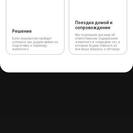
Поездка домой и
сопровождение
Решение
Мы подпишем договор об
Если знакомство пройдет
ответственном содержании
успешно, мы дадим время на
животного и создадим чат,
в
подготовку к переезду
котором будем отвечать на
животного.
все ваши вопросы о питомце.