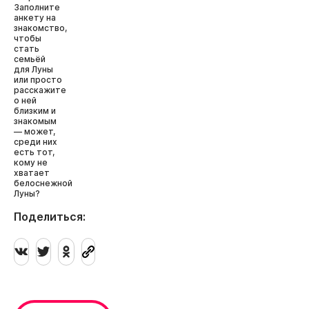
Заполните
анкету на
знакомство,
чтобы
стать
семьёй
для Луны
или просто
расскажите
о ней
близким и
знакомым
— может,
среди них
есть тот,
кому не
хватает
белоснежной
Луны?
Поделиться: