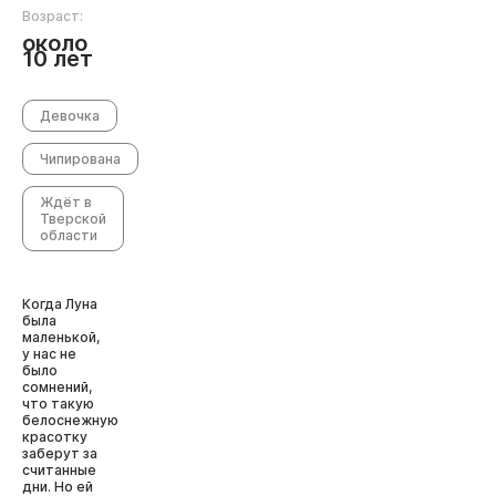
Возраст:
около
10 лет
Девочка
Чипирована
Ждёт в
Тверской
области
Когда Луна
была
маленькой,
у нас не
было
сомнений,
что такую
белоснежную
красотку
заберут за
считанные
дни. Но ей