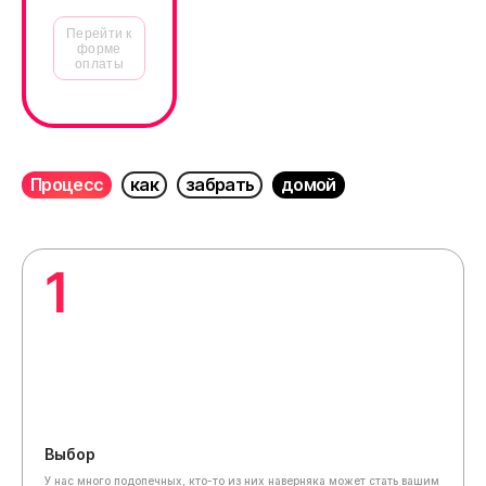
Перейти к
форме
оплаты
Процесс
как
забрать
домой
1
Выбор
У нас много подопечных, кто-то из них наверняка может стать вашим