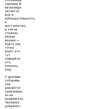
особенной
харизмы. В
её взгляде
читается
всё: и
наблюдательность,
и
достоинство,
и, как ни
странно,
лёгкая
ирония —
будто она
точно
знает, кто
тут
главный (и
это,
конечно,
она).
С другими
собаками
она
держится
сдержанно,
но не
конфликтно.
Человеку
доверяет,