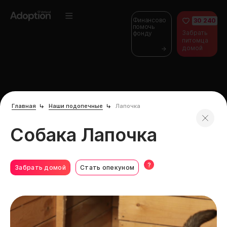
Финансово
30 240
помочь
Забрать
фонду
питомца
домой
Главная
Наши подопечные
Лапочка
Собака Лапочка
?
Забрать домой
Стать опекуном