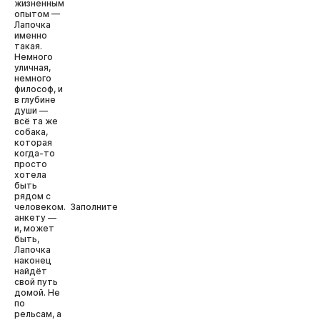
жизненным
опытом —
Лапочка
именно
такая.
Немного
уличная,
немного
философ, и
в глубине
души —
всё та же
собака,
которая
когда-то
просто
хотела
быть
рядом с
человеком. Заполните
анкету —
и, может
быть,
Лапочка
наконец
найдёт
свой путь
домой. Не
по
рельсам, а