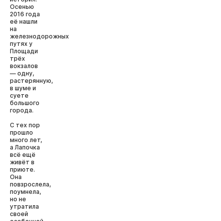
Осенью
2016 года
её нашли
на
железнодорожных
путях у
Площади
трёх
вокзалов
— одну,
растерянную,
в шуме и
суете
большого
города.
С тех пор
прошло
много лет,
а Лапочка
всё ещё
живёт в
приюте.
Она
повзрослела,
поумнела,
но не
утратила
своей