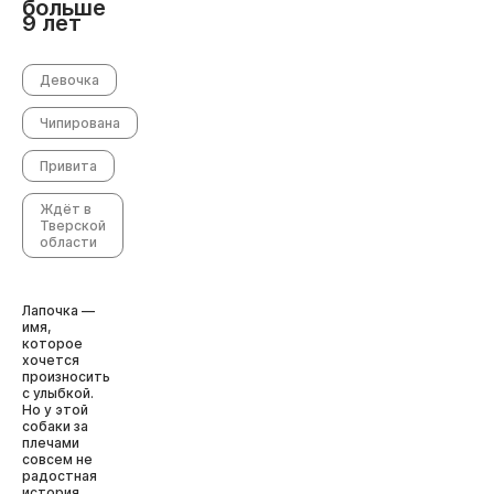
больше
9 лет
Девочка
Чипирована
Привита
Ждёт в
Тверской
области
Лапочка —
имя,
которое
хочется
произносить
с улыбкой.
Но у этой
собаки за
плечами
совсем не
радостная
история.