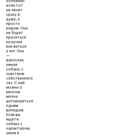
особенно
если тот
не лезет
сразу в
душу, а
просто
рядом. Она
не будет
проситься
на ручки
или виться
у ног. Она
—
взрослая,
умная
собака, с
чувством
собственного
«я». С ней
можно о
многом
молча
договориться
одним
взглядом.
Если вы
ищете
собаку с
характером,
умом и