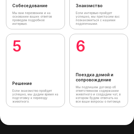
Собеседование
Знакомство
Мы вам перезвоним и на
Если интервью пройдет
основании ваших ответов
успешно, мы пригласим вас
проведем подробное
познакомиться с нашими
интервью.
подопечными.
5
6
Поездка домой и
сопровождение
Решение
Мы подпишем договор об
Если знакомство пройдет
ответственном содержании
успешно, мы дадим время на
животного и создадим чат,
в
подготовку к переезду
котором будем отвечать на
животного.
все ваши вопросы о питомце.