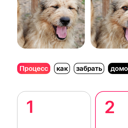
Процесс
как
забрать
домо
1
2