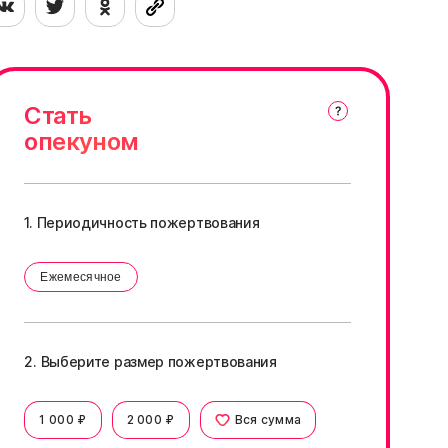
 баловать его.
убик –здоров, привит.
Стать
опекуном
1. Периодичность пожертвования
Ежемесячное
2. Выберите размер пожертвования
1 000 ₽
2 000 ₽
Вся сумма