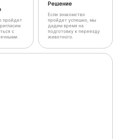
Решение
о
Если знакомство
ю пройдет
пройдет успешно, мы
пригласим
дадим время на
ться с
подготовку к переезду
печными.
животного.