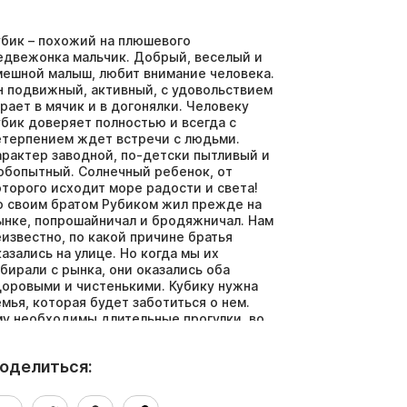
убик – похожий на плюшевого
едвежонка мальчик. Добрый, веселый и
мешной малыш, любит внимание человека.
н подвижный, активный, с удовольствием
грает в мячик и в догонялки. Человеку
убик доверяет полностью и всегда с
етерпением ждет встречи с людьми.
арактер заводной, по-детски пытливый и
юбопытный. Солнечный ребенок, от
оторого исходит море радости и света!
о своим братом Рубиком жил прежде на
ынке, попрошайничал и бродяжничал. Нам
еизвестно, по какой причине братья
казались на улице. Но когда мы их
абирали с рынка, они оказались оба
доровыми и чистенькими. Кубику нужна
емья, которая будет заботиться о нем.
му необходимы длительные прогулки, во
ремя которых он сможет тратить
акопившуюся в нем за день энергию.
оделиться:
убик – бывший домашний щенок и ему в
ервую очередь необходим новый дом и
аботливый хозяин, который будет любить