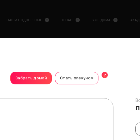
НАШИ ПОДОПЕЧНЫЕ
О НАС
УЖЕ ДОМА
АКАД
?
Забрать домой
Стать опекуном
В
п