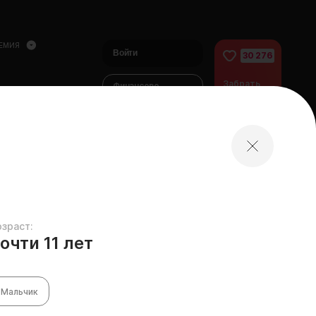
ЕМИЯ
Войти
30 276
Забрать
Финансово
питомца
помочь
питомцам
домой
озраст:
очти 11 лет
Мальчик