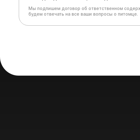
Мы подпишем договор об ответственном содерж
будем отвечать на все ваши вопросы о питомце.