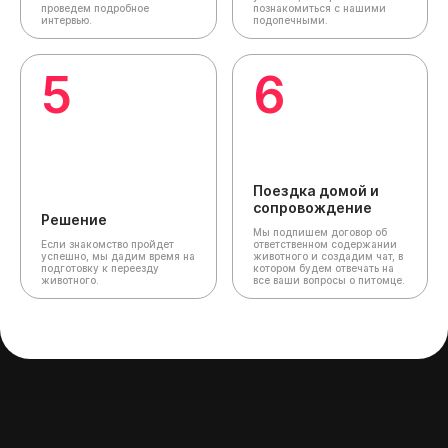
проведем подробное
познакомиться с нашими
интервью.
подопечными.
5
6
Поездка домой и
сопровождение
Решение
Мы подпишем договор об
Если знакомство пройдет
ответственном содержании
успешно, мы дадим время на
животного и создадим чат,
в
подготовку к переезду
котором будем отвечать на
животного.
все ваши вопросы о питомце.