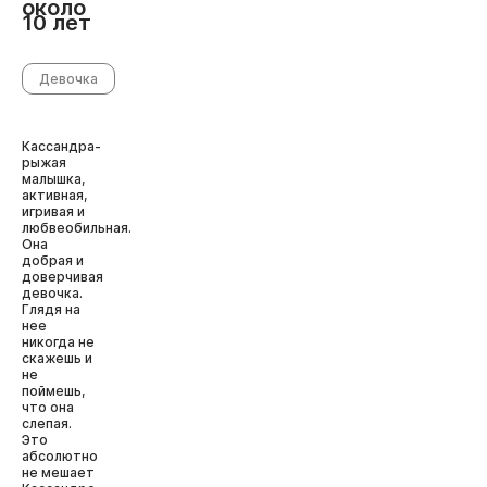
около
10 лет
Девочка
Кассандра-
рыжая
малышка,
активная,
игривая и
любвеобильная.
Она
добрая и
доверчивая
девочка.
Глядя на
нее
никогда не
скажешь и
не
поймешь,
что она
слепая.
Это
абсолютно
не мешает