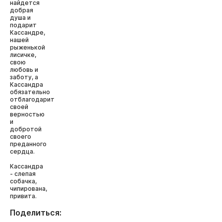
найдется
добрая
душа и
подарит
Кассандре,
нашей
рыженькой
лисичке,
свою
любовь и
заботу, а
Кассандра
обязательно
отблагодарит
своей
верностью
и
добротой
своего
преданного
сердца.
Кассандра
- слепая
собачка,
чипирована,
привита.
Поделиться: