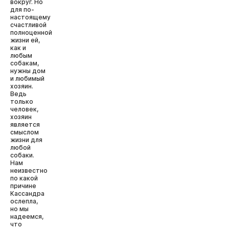
вокруг. Но
для по-
настоящему
счастливой
полноценной
жизни ей,
как и
любым
собакам,
нужны дом
и любимый
хозяин.
Ведь
только
человек,
хозяин
является
смыслом
жизни для
любой
собаки.
Нам
неизвестно
по какой
причине
Кассандра
ослепла,
но мы
надеемся,
что