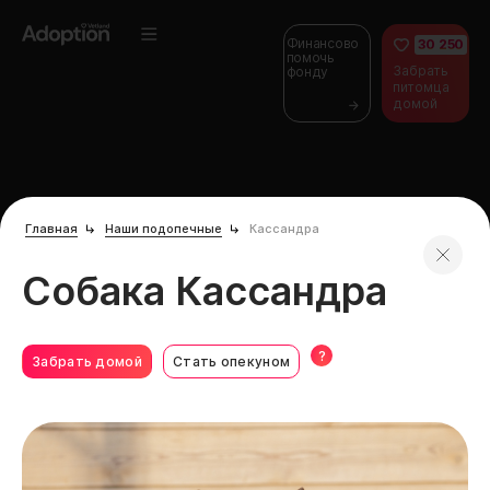
Финансово
30 250
помочь
Забрать
фонду
питомца
домой
Главная
Наши подопечные
Кассандра
Собака Кассандра
?
Забрать домой
Стать опекуном