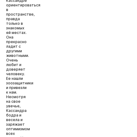
Кассандре
ориентироваться
в
пространстве,
правда
только в
знакомых
ей местах.
Она
прекрасно
ладит с
другими
животными.
Очень
любит и
доверяет
человеку.
Ее нашли
зоозащитники
и привезли
к нам.
Несмотря
на свое
увечье,
Кассандра
бодра и
весела и
заряжает
оптимизмом
всех