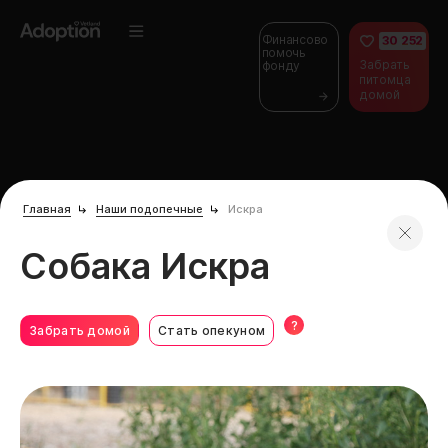
Финансово
30 252
помочь
Забрать
фонду
питомца
домой
Главная
Наши подопечные
Искра
Собака Искра
?
Забрать домой
Стать опекуном