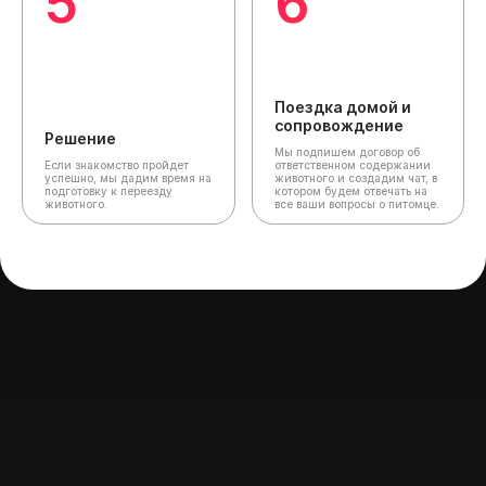
5
6
Поездка домой и
сопровождение
Решение
Мы подпишем договор об
Если знакомство пройдет
ответственном содержании
успешно, мы дадим время на
животного и создадим чат,
в
подготовку к переезду
котором будем отвечать на
животного.
все ваши вопросы о питомце.