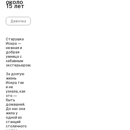
около
15 лет
Девочка
Старушка
Искра —
нежная и
добрая
умница с
забавным
экстерьером.
За долгую
жизнь
Искра так
и не
узнала, как
это —
быть
домашней.
До нас она
жила у
одной из
станций
столичного