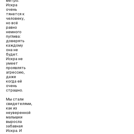
метро.
Искра
очень
тянется к
человеку,
но всё
равно
немного
пуглива:
доверять
каждому
она не
будет.
Искра не
умеет
проявлять
агрессию,
даже
когда ей
очень
страшно.
Мы стали
свидетелями,
как из
неуверенной
малышки
выросла
забавная
Искра. И