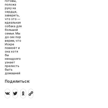
готовы,
положа
руку на
сердце,
заверить,
что это —
идеальная
собака для
большой
семьи. Мы
до сих пор
верим, что
Искре
повезёт и
она хотя
бы
ненадолго
узнает
прелесть
быть
домашней
Поделиться: