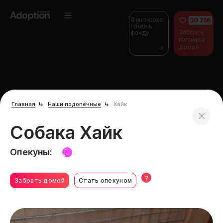
Финансово
30 256
помочь
Забрать
фонду
питомца
домой
Главная
Наши подопечные
Хайк
Собака Хайк
Опекуны:
Г-
КТ
?
Забрать домой
Стать опекуном