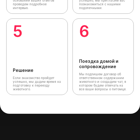
основании ваших ответов
успешно, мы пригласим вас
проведем подробное
познакомиться с нашими
интервью.
подопечными.
5
6
Поездка домой и
сопровождение
Решение
Мы подпишем договор об
Если знакомство пройдет
ответственном содержании
успешно, мы дадим время на
животного и создадим чат,
в
подготовку к переезду
котором будем отвечать на
животного.
все ваши вопросы о питомце.