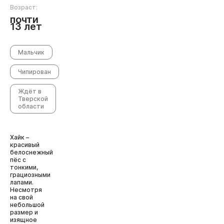
Возраст:
почти
13 лет
Мальчик
Чипирован
Ждёт в
Тверской
области
Хайк –
красивый
белоснежный
пёс с
тонкими,
грациозными
лапами.
Несмотря
на свой
небольшой
размер и
изящное