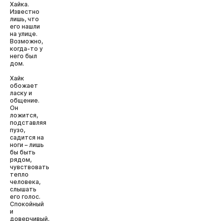
Хайка.
Известно
лишь, что
его нашли
на улице.
Возможно,
когда-то у
него был
дом.
Хайк
обожает
ласку и
общение.
Он
ложится,
подставляя
пузо,
садится на
ноги – лишь
бы быть
рядом,
чувствовать
тепло
человека,
слышать
его голос.
Спокойный
и
доверчивый,