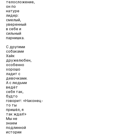
телосложение,
он по
натуре
лидер:
смелый,
уверенный
в себе и
сильный
парнишка.
С другими
собаками
Хайк
дружелюбен,
особенно
хорошо
ладит с
девочками.
А с людьми
ведёт
себя так,
будто
говорит: «Наконец-
то ты
пришёл, я
так ждал!»
Мы не
знаем
подлинной
истории