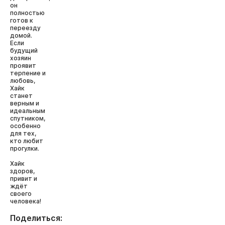
он
полностью
готов к
переезду
домой.
Если
будущий
хозяин
проявит
терпение и
любовь,
Хайк
станет
верным и
идеальным
спутником,
особенно
для тех,
кто любит
прогулки.
Хайк
здоров,
привит и
ждёт
своего
человека!
Поделиться: