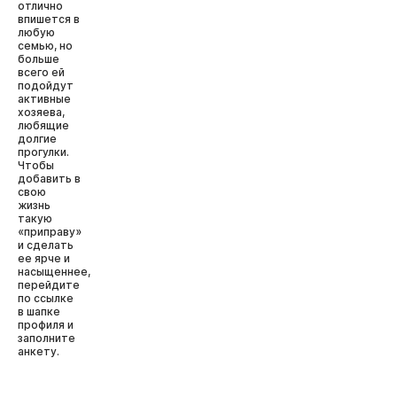
отлично
впишется в
любую
семью, но
больше
всего ей
подойдут
активные
хозяева,
любящие
долгие
прогулки.
Чтобы
добавить в
свою
жизнь
такую
«приправу»
и сделать
ее ярче и
насыщеннее,
перейдите
по ссылке
в шапке
профиля и
заполните
анкету.