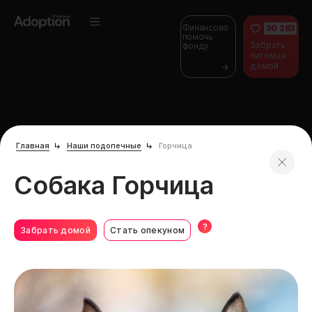
Финансово
30 283
помочь
Забрать
фонду
питомца
домой
Главная
Наши подопечные
Горчица
Собака Горчица
?
Забрать домой
Стать опекуном