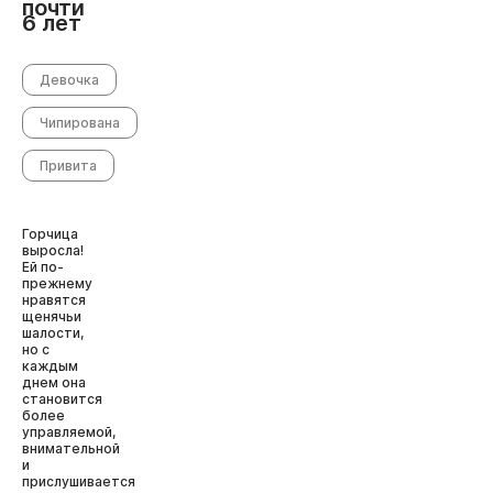
почти
6 лет
Девочка
Чипирована
Привита
Горчица
выросла!
Ей по-
прежнему
нравятся
щенячьи
шалости,
но с
каждым
днем она
становится
более
управляемой,
внимательной
и
прислушивается