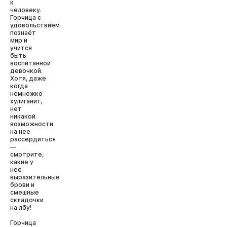
к
человеку.
Горчица с
удовольствием
познаёт
мир и
учится
быть
воспитанной
девочкой.
Хотя, даже
когда
немножко
хулиганит,
нет
никакой
возможности
на нее
рассердиться
—
смотрите,
какие у
нее
выразительные
брови и
смешные
складочки
на лбу!
Горчица