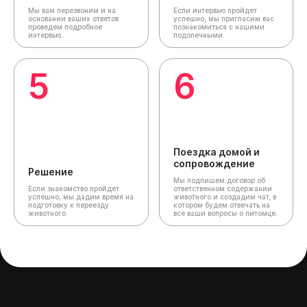
Мы вам перезвоним и на
Если интервью пройдет
основании ваших ответов
успешно, мы пригласим вас
проведем подробное
познакомиться с нашими
интервью.
подопечными.
5
6
Поездка домой и
сопровождение
Решение
Мы подпишем договор об
Если знакомство пройдет
ответственном содержании
успешно, мы дадим время на
животного и создадим чат,
в
подготовку к переезду
котором будем отвечать на
животного.
все ваши вопросы о питомце.