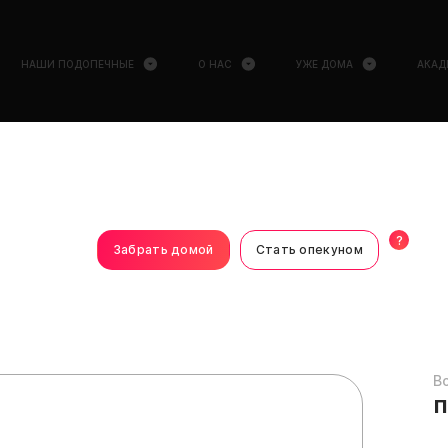
НАШИ ПОДОПЕЧНЫЕ
О НАС
УЖЕ ДОМА
АКАД
?
Забрать домой
Стать опекуном
В
п