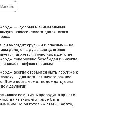
Мальчик
жордж — добрый и внимательный
альчуган классического дворянского
краса.
а, он выглядит крупным и опасным — на
амом деле, он в душе всегда щенок:
адуется, играется, точно как в детстве.
жордж совершенно безобиден и никогда
е начинает конфликт первым.
жордж всегда стремится быть поближе к
еловеку — для него нет ничего важнее
го. Даже кость может подождать, если
ядом двуногий!
альчишка всю жизнь проводит в приюте
 никогда не знал, что такое быть
омашним. Но он готов им стать! Так что,
аполняйте анкету на знакомство, чтобы
стретиться с этим пушистым добряком