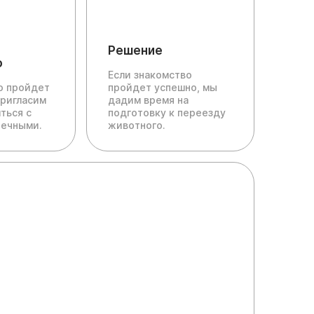
Решение
о
Если знакомство
ю пройдет
пройдет успешно, мы
пригласим
дадим время на
ться с
подготовку к переезду
печными.
животного.