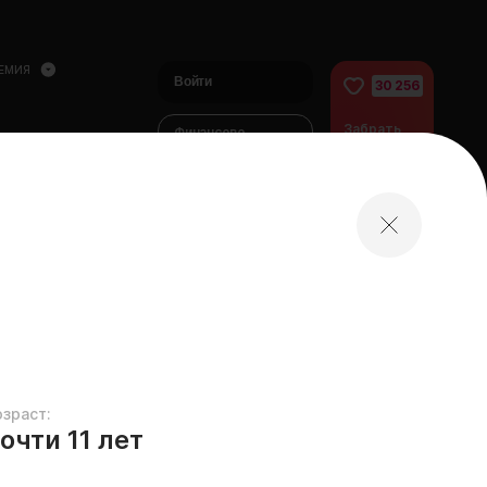
ЕМИЯ
Войти
30 256
Забрать
Финансово
питомца
помочь
питомцам
домой
озраст:
очти 11 лет