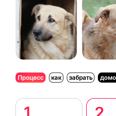
Процесс
как
забрать
домо
1
2