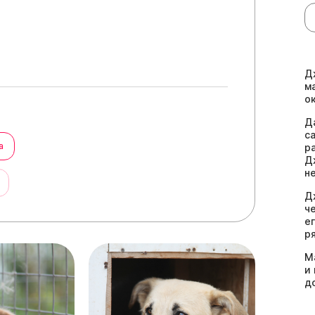
Д
м
о
Д
с
а
р
Д
н
ы
Д
ч
е
р
М
и
д
з
в