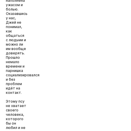
наполнена
ужасом и
болью.
Оказавшись
у нас,
Джей не
понимал,
как
общаться
с людьми и
можно ли
им вообще
доверять.
Прошло
немало
времени и
парнишка
социализировался
и без
проблем
идёт на
контакт.
Этому псу
не хватает
своего
человека,
которого
бы он
любил и не