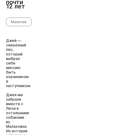
почти
12 лет
Мальчик
Джей —
серьёзный
пёс,
который
выбрал
себе
миссию:
быть
охранником
и
заступником.
Джея мы
забрали
вместе с
Люси и
остальными
собаками
из
Малаховки.
Их история