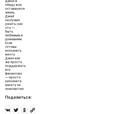
давал в
обиду всю
оставшуюся
жизнь.
Джей
заслужил
узнать, как
это —
быть
любимым и
домашним.
Если
готовы
исполнить
мечту
Джея или
же просто
поддержать
его
финансово
— просто
заполните
анкету на
знакомство
Поделиться: