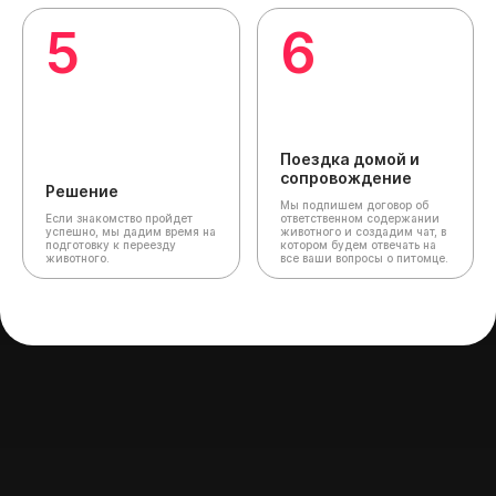
5
6
Поездка домой и
сопровождение
Решение
Мы подпишем договор об
Если знакомство пройдет
ответственном содержании
успешно, мы дадим время на
животного и создадим чат,
в
подготовку к переезду
котором будем отвечать на
животного.
все ваши вопросы о питомце.