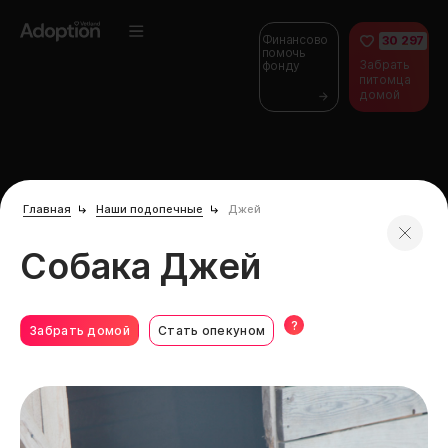
Финансово
30 297
помочь
Забрать
фонду
питомца
домой
Главная
Наши подопечные
Джей
Собака Джей
?
Забрать домой
Стать опекуном