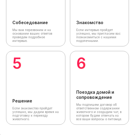
Собеседование
Знакомство
Мы вам перезвоним и на
Если интервью пройдет
основании ваших ответов
успешно, мы пригласим вас
проведем подробное
познакомиться с нашими
интервью.
подопечными.
5
6
Поездка домой и
сопровождение
Решение
Мы подпишем договор об
Если знакомство пройдет
ответственном содержании
успешно, мы дадим время на
животного и создадим чат,
в
подготовку к переезду
котором будем отвечать на
животного.
все ваши вопросы о питомце.