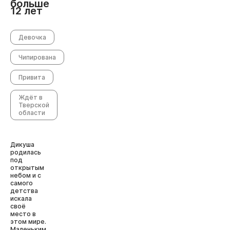
больше
12 лет
Девочка
Чипирована
Привита
Ждёт в
Тверской
области
Дикуша
родилась
под
открытым
небом и с
самого
детства
искала
своё
место в
этом мире.
Маленьким