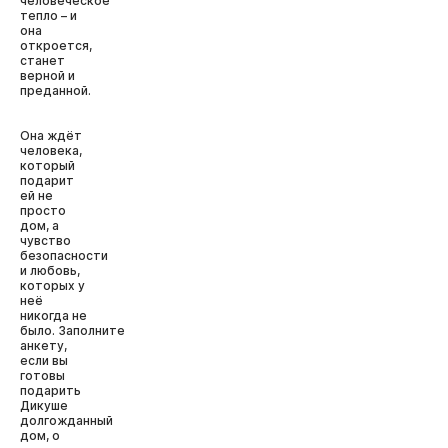
человеческое
тепло – и
она
откроется,
станет
верной и
преданной.
Она ждёт
человека,
который
подарит
ей не
просто
дом, а
чувство
безопасности
и любовь,
которых у
неё
никогда не
было. Заполните
анкету,
если вы
готовы
подарить
Дикуше
долгожданный
дом, о