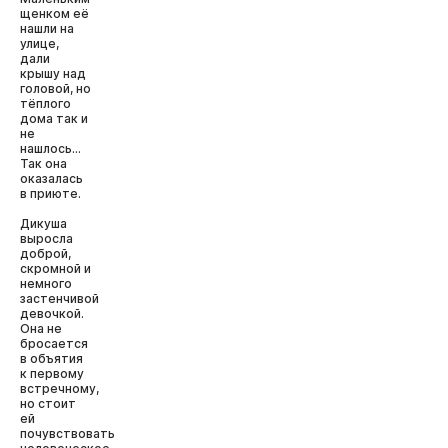
щенком её
нашли на
улице,
дали
крышу над
головой, но
тёплого
дома так и
не
нашлось…
Так она
оказалась
в приюте.
Дикуша
выросла
доброй,
скромной и
немного
застенчивой
девочкой.
Она не
бросается
в объятия
к первому
встречному,
но стоит
ей
почувствовать