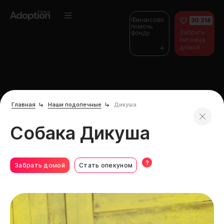
Финансово
30 314
помочь
Забрать
фонду
питомца
домой
Главная
Наши подопечные
Дикуша
Собака Дикуша
?
Забрать домой
Стать опекуном