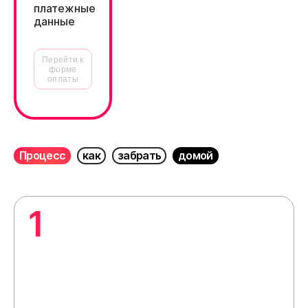
платежные
данные
Перейти к
форме
оплаты
Процесс
как
забрать
домой
1