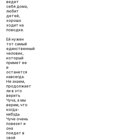
ведет
себя дома,
любит
детей,
хорошо
ходит на
поводке.
Ей нужен
тот самый
единственный
человек,
который
примет ее
и
останется
навсегда.
Не знаем,
продолжает
ли в это
верить
Чуча, а мы
верим, что
когда-
нибудь
Чуче очень
повезет и
она
поедет в
свой