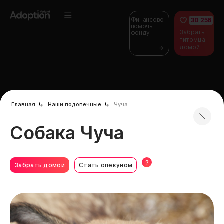
Финансово
30 256
помочь
Забрать
фонду
питомца
домой
Главная
Наши подопечные
Чуча
Собака Чуча
?
Забрать домой
Стать опекуном