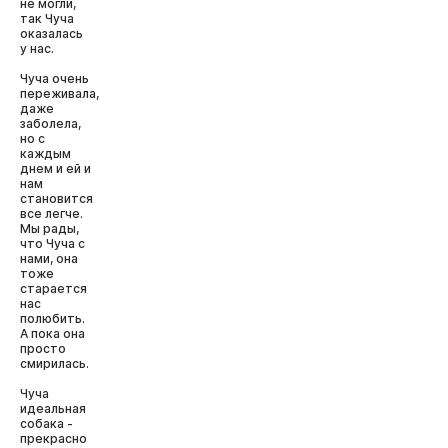
не могли,
так Чуча
оказалась
у нас.
Чуча очень
переживала,
даже
заболела,
но с
каждым
днем и ей и
нам
становится
все легче.
Мы рады,
что Чуча с
нами, она
тоже
старается
нас
полюбить.
А пока она
просто
смирилась.
Чуча
идеальная
собака -
прекрасно