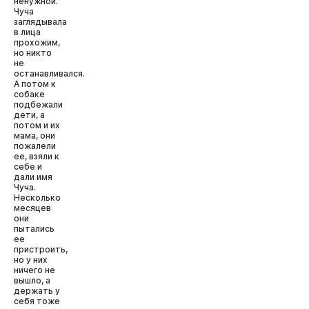
ненужной.
Чуча
заглядывала
в лица
прохожим,
но никто
не
останавливался.
А потом к
собаке
подбежали
дети, а
потом и их
мама, они
пожалели
ее, взяли к
себе и
дали имя
Чуча.
Несколько
месяцев
они
пытались
ее
пристроить,
но у них
ничего не
вышло, а
держать у
себя тоже