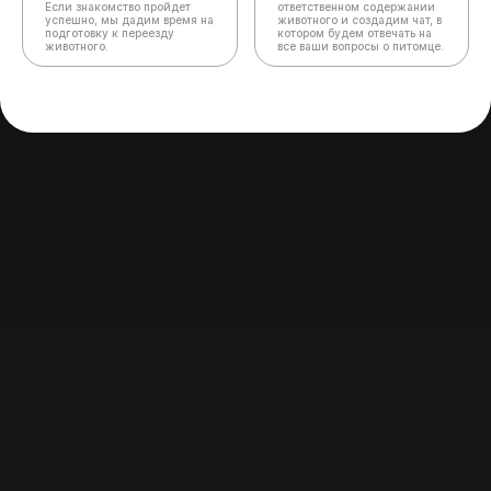
Если знакомство пройдет
ответственном содержании
успешно, мы дадим время на
животного и создадим чат,
в
подготовку к переезду
котором будем отвечать на
животного.
все ваши вопросы о питомце.