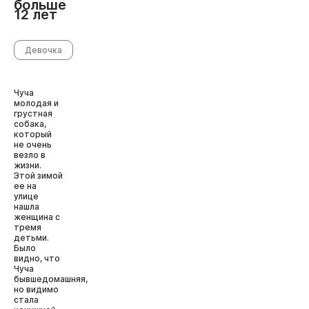
больше
12 лет
Девочка
Чуча
молодая и
грустная
собака,
который
не очень
везло в
жизни.
Этой зимой
ее на
улице
нашла
женщина с
тремя
детьми.
Было
видно, что
Чуча
бывшедомашняя,
но видимо
стала