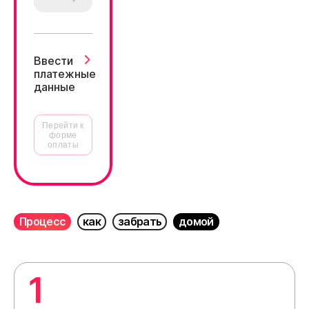
Ввести
платежные
данные
Перейти к
форме
оплаты
Процесс
как
забрать
домой
1