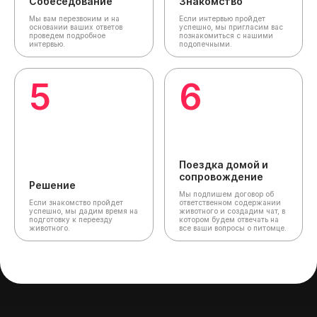
Собеседование
Знакомство
Мы вам перезвоним и на
Если интервью пройдет
основании ваших ответов
успешно, мы пригласим вас
проведем подробное
познакомиться с нашими
интервью.
подопечными.
5
6
Поездка домой и
сопровождение
Решение
Мы подпишем договор об
Если знакомство пройдет
ответственном содержании
успешно, мы дадим время на
животного и создадим чат,
в
подготовку к переезду
котором будем отвечать на
животного.
все ваши вопросы о питомце.