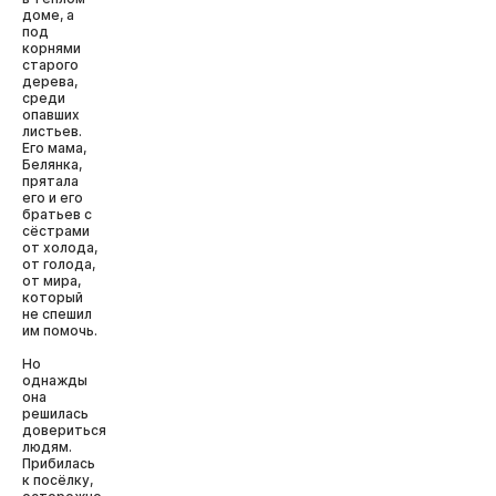
доме, а
под
корнями
старого
дерева,
среди
опавших
листьев.
Его мама,
Белянка,
прятала
его и его
братьев с
сёстрами
от холода,
от голода,
от мира,
который
не спешил
им помочь.
Но
однажды
она
решилась
довериться
людям.
Прибилась
к посёлку,