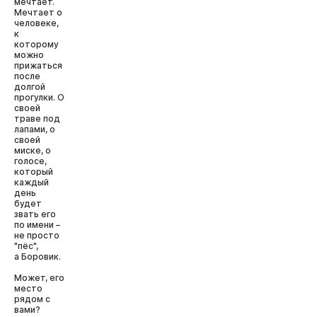
мечтает.
Мечтает о
человеке,
к
которому
можно
прижаться
после
долгой
прогулки. О
своей
траве под
лапами, о
своей
миске, о
голосе,
который
каждый
день
будет
звать его
по имени –
не просто
"пёс",
а Боровик.
Может, его
место
рядом с
вами?