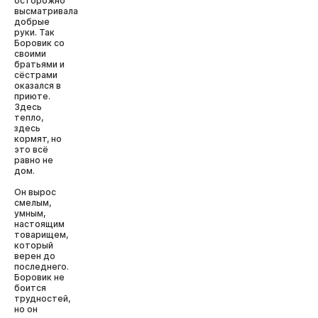
осторожно
высматривала
добрые
руки. Так
Боровик со
своими
братьями и
сёстрами
оказался в
приюте.
Здесь
тепло,
здесь
кормят, но
это всё
равно не
дом.
Он вырос
смелым,
умным,
настоящим
товарищем,
который
верен до
последнего.
Боровик не
боится
трудностей,
но он