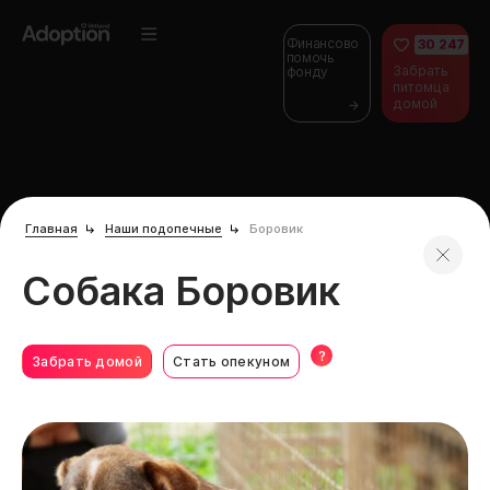
Финансово
30 247
помочь
Забрать
фонду
питомца
домой
Главная
Наши подопечные
Боровик
Собака Боровик
?
Забрать домой
Стать опекуном