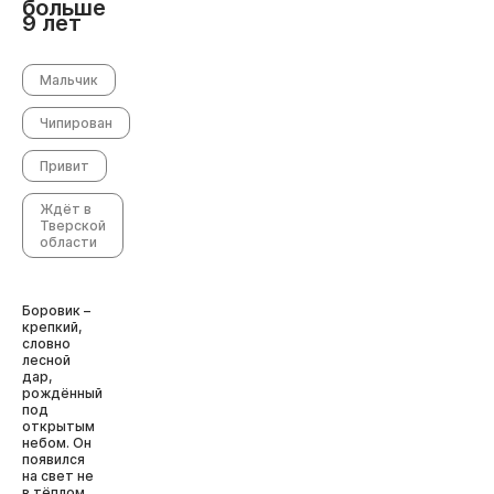
больше
9 лет
Мальчик
Чипирован
Привит
Ждёт в
Тверской
области
Боровик –
крепкий,
словно
лесной
дар,
рождённый
под
открытым
небом. Он
появился
на свет не
в тёплом