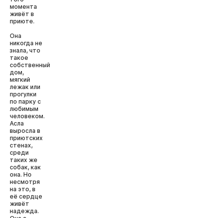
момента
живёт в
приюте.
Она
никогда не
знала, что
такое
собственный
дом,
мягкий
лежак или
прогулки
по парку с
любимым
человеком.
Асла
выросла в
приютских
стенах,
среди
таких же
собак, как
она. Но
несмотря
на это, в
её сердце
живёт
надежда.