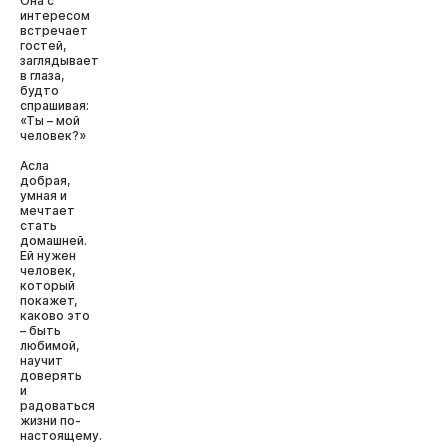
Она с
интересом
встречает
гостей,
заглядывает
в глаза,
будто
спрашивая:
«Ты – мой
человек?»
Асла
добрая,
умная и
мечтает
стать
домашней.
Ей нужен
человек,
который
покажет,
каково это
– быть
любимой,
научит
доверять
и
радоваться
жизни по-
настоящему.