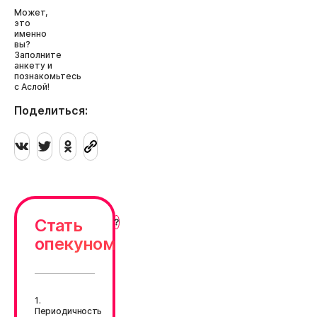
Может,
это
именно
вы?
Заполните
анкету и
познакомьтесь
с Аслой!
Поделиться:
Стать
опекуном
1.
Периодичность