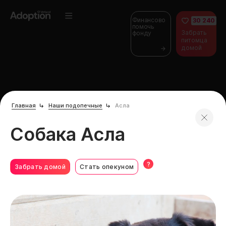
Финансово
30 240
помочь
Забрать
фонду
питомца
домой
Главная
Наши подопечные
Асла
Собака Асла
?
Забрать домой
Стать опекуном