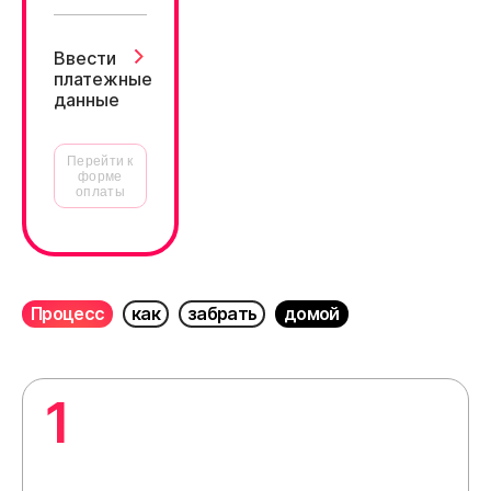
Ввести
платежные
данные
Перейти к
форме
оплаты
Процесс
как
забрать
домой
1