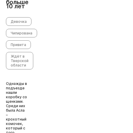
больше
10 лет
Девочка
Чипирована
Привита
Ждёт в
Тверской
области
Однажды в
подъезде
нашли
коробку со
щенками.
Среди них
была Асла
–
крохотный
комочек,
который с
того