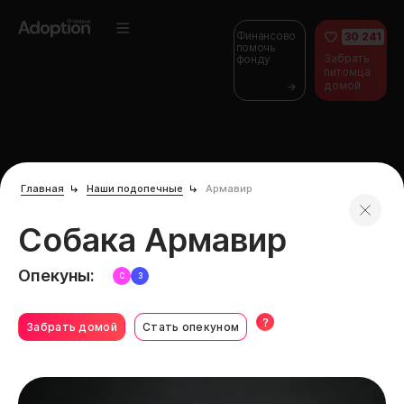
Финансово
30 241
помочь
Забрать
фонду
питомца
домой
Главная
Наши подопечные
Армавир
Собака Армавир
Опекуны:
С
З
?
Забрать домой
Стать опекуном