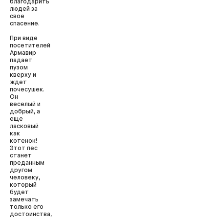
благодарить
людей за
свое
спасение.
При виде
посетителей
Армавир
падает
пузом
кверху и
ждет
почесушек.
Он
веселый и
добрый, а
еще
ласковый
как
котенок!
Этот пес
станет
преданным
другом
человеку,
который
будет
замечать
только его
достоинства,