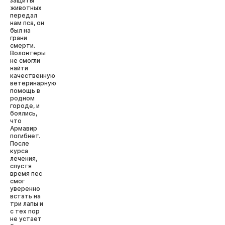
защиты
животных
передал
нам пса, он
был на
грани
смерти.
Волонтеры
не смогли
найти
качественную
ветеринарную
помощь в
родном
городе, и
боялись,
что
Армавир
погибнет.
После
курса
лечения,
спустя
время пес
смог
уверенно
встать на
три лапы и
с тех пор
не устает