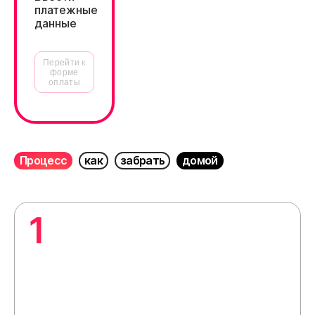
платежные
данные
Перейти к
форме
оплаты
Процесс
как
забрать
домой
1