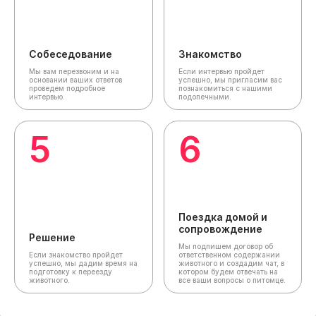
Собеседование
Знакомство
Мы вам перезвоним и на
Если интервью пройдет
основании ваших ответов
успешно, мы пригласим вас
проведем подробное
познакомиться с нашими
интервью.
подопечными.
5
6
Поездка домой и
сопровождение
Решение
Мы подпишем договор об
Если знакомство пройдет
ответственном содержании
успешно, мы дадим время на
животного и создадим чат,
в
подготовку к переезду
котором будем отвечать на
животного.
все ваши вопросы о питомце.