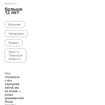
Возраст:
больше
12 лет
Мальчик
Чипирован
Привит
Ждёт в
Тверской
области
Что
случилось
с его
передней
лапой, мы
не знаем —
когда
армавирский
Фонд