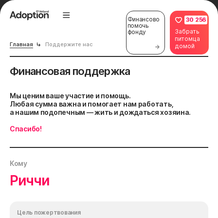
Финансово
30 256
помочь
Забрать
фонду
питомца
Главная
Поддержите нас
домой
Финансовая поддержка
Мы ценим ваше участие и помощь.
Любая сумма важна и помогает нам работать,
а нашим подопечным — жить и дождаться хозяина.
Спасибо!
Кому
Риччи
Цель пожертвования