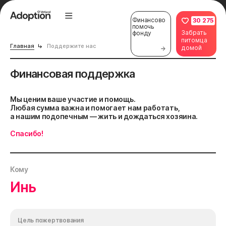
Финансово
30 275
помочь
Забрать
фонду
питомца
Главная
Поддержите нас
домой
Финансовая поддержка
Мы ценим ваше участие и помощь.
Любая сумма важна и помогает нам работать,
а нашим подопечным — жить и дождаться хозяина.
Спасибо!
Кому
Инь
Цель пожертвования