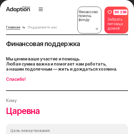
Финансово
30 236
помочь
Забрать
фонду
питомца
Главная
Поддержите нас
домой
Финансовая поддержка
Мы ценим ваше участие и помощь.
Любая сумма важна и помогает нам работать,
а нашим подопечным — жить и дождаться хозяина.
Спасибо!
Кому
Царевна
Цель пожертвования