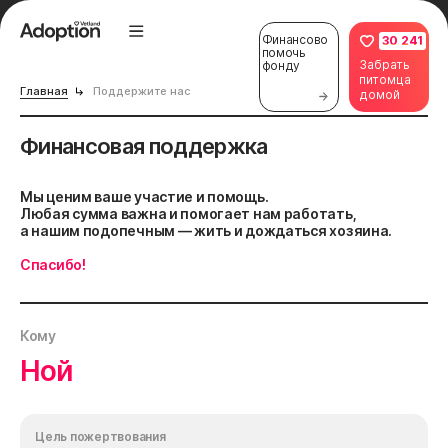
Финансово
30 241
помочь
Забрать
фонду
питомца
Главная
Поддержите нас
домой
Финансовая поддержка
Мы ценим ваше участие и помощь.
Любая сумма важна и помогает нам работать,
а нашим подопечным — жить и дождаться хозяина.
Спасибо!
Кому
Ной
Цель пожертвования