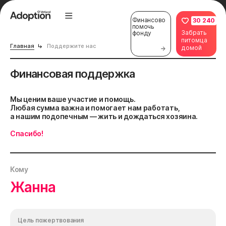
Финансово
30 240
помочь
Забрать
фонду
питомца
Главная
Поддержите нас
домой
Финансовая поддержка
Мы ценим ваше участие и помощь.
Любая сумма важна и помогает нам работать,
а нашим подопечным — жить и дождаться хозяина.
Спасибо!
Кому
Жанна
Цель пожертвования