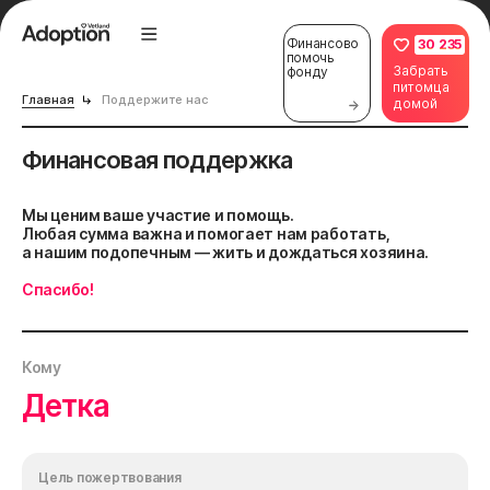
Финансово
30 235
помочь
Забрать
фонду
питомца
Главная
Поддержите нас
домой
Финансовая поддержка
Мы ценим ваше участие и помощь.
Любая сумма важна и помогает нам работать,
а нашим подопечным — жить и дождаться хозяина.
Спасибо!
Кому
Детка
Цель пожертвования